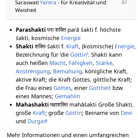
Saraswati
Yantra
- für Kreativität und
Weisheit
Parashakti
परा शक्ति parā śakti f. höchste
śakti, kosmische
Energie
Shakti
शक्ति śakti f.
Kraft
, (kosmische)
Energie
,
Bezeichnung für 'die
Göttin
'. Shakti kann
auch heißen
Macht
,
Fähigkeit
,
Stärke
,
Anstrengung
,
Bemühung
, königliche Kraft,
aktive Kraft; die Kraft Gottes, göttliche Kraft;
die Frau eines
Gottes
, einer
Gottheit
bzw.
eines Mannes;
Gemahlin
Mahashakti
महाशक्ति mahāśakti Große Shakti,
große
Kraft
; große
Göttin
; Beiname von
Devi
und
Durga
Mehr Informationen und einen umfangreichen