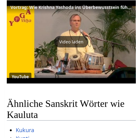
Vortrag: Wie Krishna Yashoda ins Überbewusstsein führte - von Sukadev
Video laden
YouTube
Ähnliche Sanskrit Wörter wie
Kauluta
Kukura