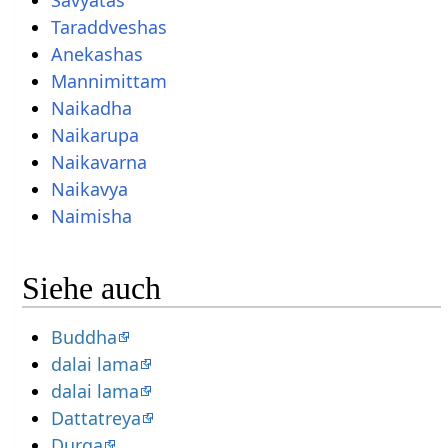
Taraddveshas
Anekashas
Mannimittam
Naikadha
Naikarupa
Naikavarna
Naikavya
Naimisha
Siehe auch
Buddha
dalai lama
dalai lama
Dattatreya
Durga