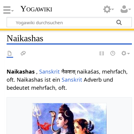
Yogawiki
Naikashas
Naikashas
,
Sanskrit
नैकशस् naikaśas, mehrfach,
oft. Naikashas ist ein
Sanskrit
Adverb und
bedeutet mehrfach, oft.