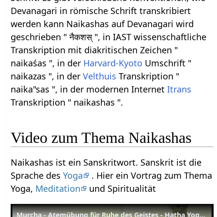
Devanagari in römische Schrift transkribiert
werden kann Naikashas auf Devanagari wird
geschrieben " नैकशस् ", in IAST wissenschaftliche
Transkription mit diakritischen Zeichen "
naikaśas ", in der
Harvard-Kyoto
Umschrift "
naikazas ", in der
Velthuis
Transkription "
naika"sas ", in der modernen Internet
Itrans
Transkription " naikashas ".
Video zum Thema Naikashas
Naikashas ist ein Sanskritwort. Sanskrit ist die
Sprache des
Yoga
. Hier ein Vortrag zum Thema
Yoga,
Meditation
und Spiritualität
Murcha - Atemübung für Ruhe des Geistes - Hatha Yoga Wörterbuch