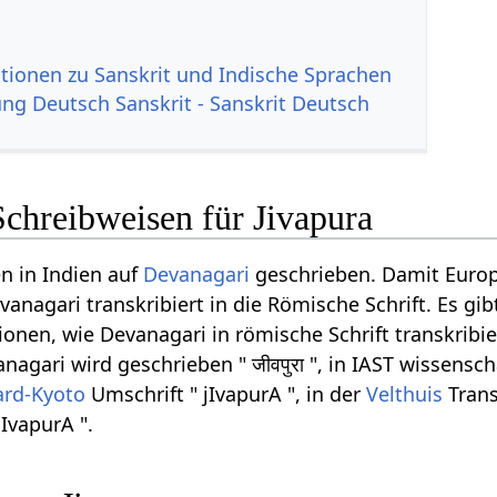
tionen zu Sanskrit und Indische Sprachen
g Deutsch Sanskrit - Sanskrit Deutsch
chreibweisen für Jivapura
n in Indien auf
Devanagari
geschrieben. Damit Euro
anagari transkribiert in die Römische Schrift. Es gib
onen, wie Devanagari in römische Schrift transkribi
nagari wird geschrieben " जीवपुरा ", in IAST wissensch
ard-Kyoto
Umschrift " jIvapurA ", in der
Velthuis
Trans
jIvapurA ".