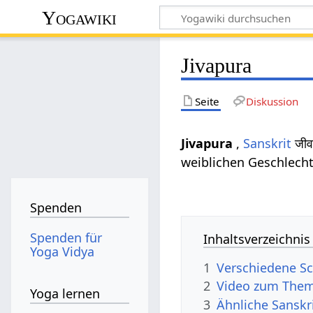
Yogawiki
Jivapura
Seite
Diskussion
Jivapura
,
Sanskrit
जीव
weiblichen Geschlech
Spenden
Spenden für
Inhaltsverzeichnis
Yoga Vidya
1
Verschiedene Sc
2
Video zum Them
Yoga lernen
3
Ähnliche Sanskr