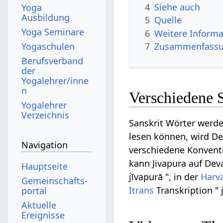
4
Siehe auch
Yoga
Ausbildung
5
Quelle
Yoga Seminare
6
Weitere Informa
Yogaschulen
7
Zusammenfassun
Berufsverband
der
Yogalehrer/inne
n
Verschiedene S
Yogalehrer
Verzeichnis
Sanskrit Wörter werde
lesen können, wird Dev
Navigation
verschiedene Konventi
kann Jivapura auf Deva
Hauptseite
jīvapurā ", in der
Harv
Gemeinschafts­
Itrans
Transkription " 
portal
Aktuelle
Ereignisse