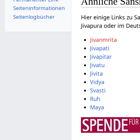
Ähnliche Sansk
Seiten­­informationen
Seitenlogbücher
Hier einige Links zu 
Jivapura oder im Deut
Jivanmrita
Jivapati
Jivapitar
Jivatu
Jivita
Vidya
Svasti
Ruh
Maya