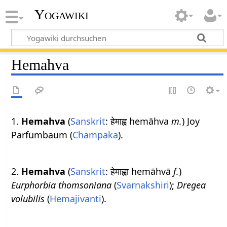
Yogawiki
Hemahva
1.
Hemahva
(
Sanskrit
: हेमाह्व hemāhva
m.
) Joy
Parfümbaum (
Champaka
).
2.
Hemahva
(
Sanskrit
: हेमाह्वा hemāhvā
f.
)
Eurphorbia thomsoniana
(
Svarnakshiri
);
Dregea
volubilis
(
Hemajivanti
).