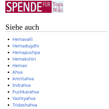
Siehe auch
Hemavalli
Hemadugdhi
Hemapushpa
Hemakshiri
Heman
Ahva
Amritahva
Indrahva
Pushkarahva
Yashtyahva
Tridashahva