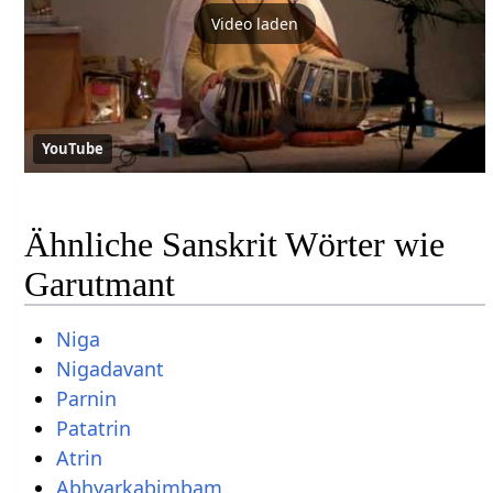
Video laden
YouTube
Ähnliche Sanskrit Wörter wie
Garutmant
Niga
Nigadavant
Parnin
Patatrin
Atrin
Abhyarkabimbam