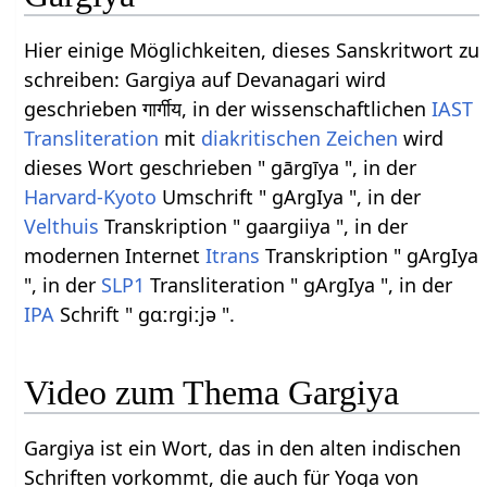
Hier einige Möglichkeiten, dieses Sanskritwort zu
schreiben: Gargiya auf Devanagari wird
geschrieben गार्गीय, in der wissenschaftlichen
IAST
Transliteration
mit
diakritischen Zeichen
wird
dieses Wort geschrieben " gārgīya ", in der
Harvard-Kyoto
Umschrift " gArgIya ", in der
Velthuis
Transkription " gaargiiya ", in der
modernen Internet
Itrans
Transkription " gArgIya
", in der
SLP1
Transliteration " gArgIya ", in der
IPA
Schrift " ɡɑːrɡiːjə ".
Video zum Thema Gargiya
Gargiya ist ein Wort, das in den alten indischen
Schriften vorkommt, die auch für Yoga von