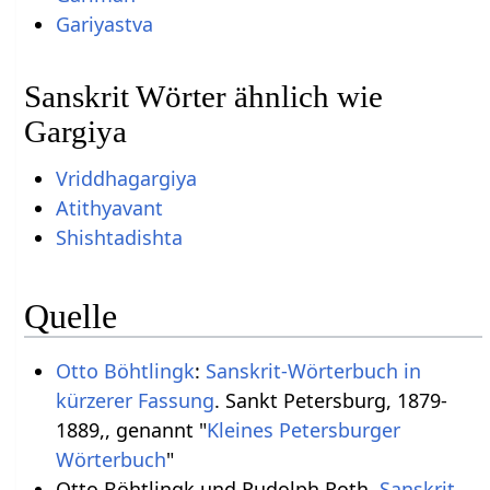
Gariyastva
Sanskrit Wörter ähnlich wie
Gargiya
Vriddhagargiya
Atithyavant
Shishtadishta
Quelle
Otto Böhtlingk
:
Sanskrit-Wörterbuch in
kürzerer Fassung
. Sankt Petersburg, 1879-
1889,, genannt "
Kleines Petersburger
Wörterbuch
"
Otto Böhtlingk und Rudolph Roth,
Sanskrit