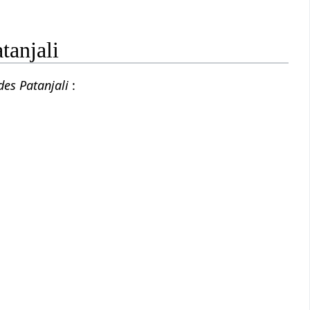
tanjali
 des Patanjali
: