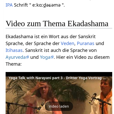
IPA
Schrift " eːkɑːd̪əɕəmə ".
Video zum Thema Ekadashama
Ekadashama ist ein Wort aus der Sanskrit
Sprache, der Sprache der
Veden
,
Puranas
und
Itihasas
. Sanskrit ist auch die Sprache von
Ayurveda
und
Yoga
. Hier ein Video zu diesem
Thema:
Yoga Talk with Narayani part 3 - Dritter Yoga Vortrag mit Narayani English-Deutsch Part 3 of 4
Video laden