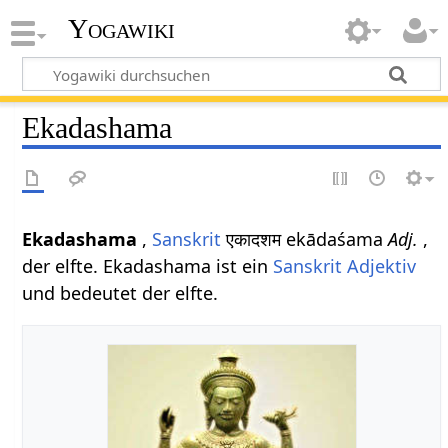
Yogawiki
Ekadashama
Ekadashama
,
Sanskrit
एकादशम ekādaśama
Adj.
,
der elfte. Ekadashama ist ein
Sanskrit Adjektiv
und bedeutet der elfte.