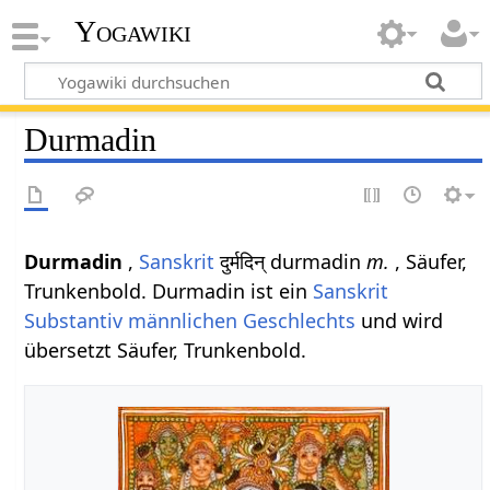
Yogawiki
Durmadin
Durmadin
,
Sanskrit
दुर्मदिन् durmadin
m.
, Säufer,
Trunkenbold. Durmadin ist ein
Sanskrit
Substantiv
männlichen
Geschlechts
und wird
übersetzt Säufer, Trunkenbold.