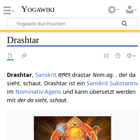
Yogawiki
Drashtar
Drashtar
,
Sanskrit
द्रष्टर् draṣṭar
Nom.ag.
, der da
sieht, schaut. Drashtar ist ein
Sanskrit Substantiv
im
Nominativ
Agens
und kann übersetzt werden
mit
der da sieht, schaut
.