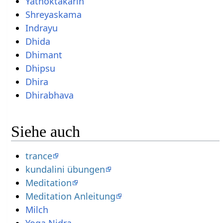
Yathoktakarin
Shreyaskama
Indrayu
Dhida
Dhimant
Dhipsu
Dhira
Dhirabhava
Siehe auch
trance
kundalini übungen
Meditation
Meditation Anleitung
Milch
Yoga Nidra