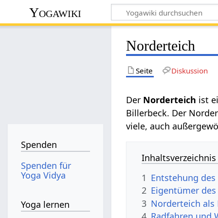
Yogawiki
Norderteich
Seite
Diskussion
Der
Norderteich
ist e
Billerbeck. Der Norde
viele, auch außergewö
Spenden
Inhaltsverzeichnis
Spenden für
Yoga Vidya
1
Entstehung des
2
Eigentümer des
3
Norderteich als
Yoga lernen
4
Radfahren und 