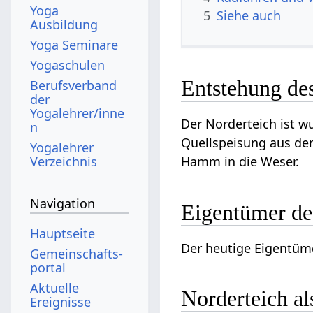
Yoga
5
Siehe auch
Ausbildung
Yoga Seminare
Yogaschulen
Entstehung de
Berufsverband
der
Yogalehrer/inne
Der Norderteich ist w
n
Quellspeisung aus dem
Yogalehrer
Verzeichnis
Hamm in die Weser.
Navigation
Eigentümer de
Hauptseite
Der heutige Eigentüme
Gemeinschafts­
portal
Aktuelle
Norderteich al
Ereignisse