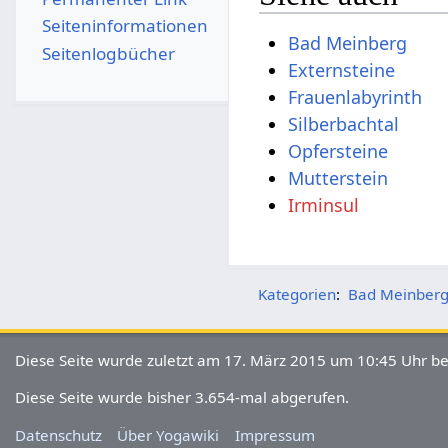
Seiten­­informationen
Bad Meinberg
Seitenlogbücher
Externsteine
Frauenlabyrinth
Silberbachtal
Opfersteine
Mutterstein
Irminsul
Kategorien
:
Bad Meinber
Diese Seite wurde zuletzt am 17. März 2015 um 10:45 Uhr be
Diese Seite wurde bisher 3.654-mal abgerufen.
Datenschutz
Über Yogawiki
Impressum