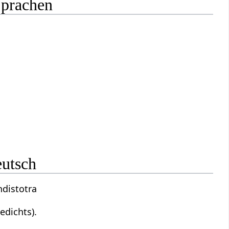
Sprachen
eutsch
ndistotra
edichts).