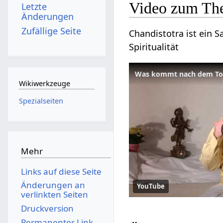
Video zum The
Letzte
Änderungen
Zufällige Seite
Chandistotra ist ein S
Spiritualität
Was kommt nach dem Tod
Wikiwerkzeuge
Spezialseiten
Mehr
Links auf diese Seite
Änderungen an
YouTube
verlinkten Seiten
Druckversion
Permanenter Link