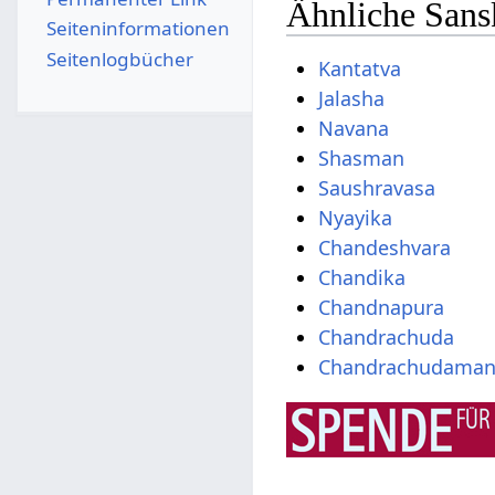
Ähnliche Sans
Seiten­­informationen
Seitenlogbücher
Kantatva
Jalasha
Navana
Shasman
Saushravasa
Nyayika
Chandeshvara
Chandika
Chandnapura
Chandrachuda
Chandrachudaman