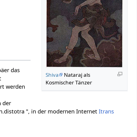
päer das
Shiva
Nataraj als
t
Kosmischer Tänzer
ert werden
n der
.n.distotra ", in der modernen Internet
Itrans