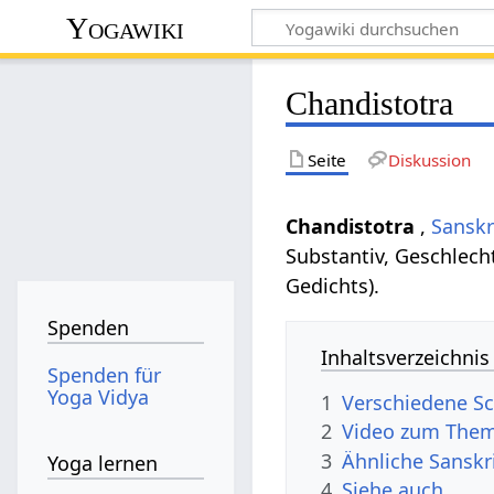
Yogawiki
Chandistotra
Seite
Diskussion
Chandistotra
,
Sanskr
Substantiv, Geschlech
Gedichts).
Spenden
Inhaltsverzeichnis
Spenden für
Yoga Vidya
1
Verschiedene Sc
2
Video zum Them
3
Ähnliche Sanskr
Yoga lernen
4
Siehe auch