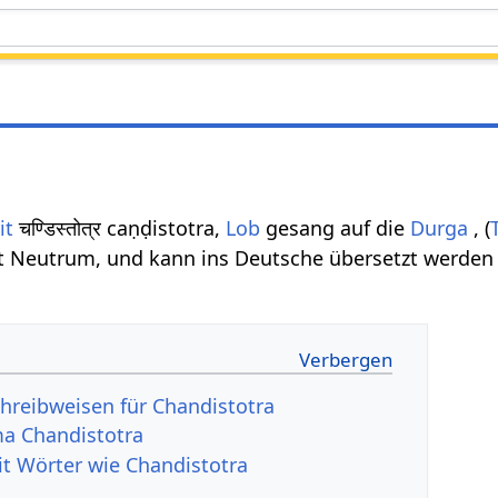
it
चण्डिस्तोत्र caṇḍistotra,
Lob
gesang auf die
Durga
, (
t Neutrum, und kann ins Deutsche übersetzt werden m
hreibweisen für Chandistotra
a Chandistotra
it Wörter wie Chandistotra