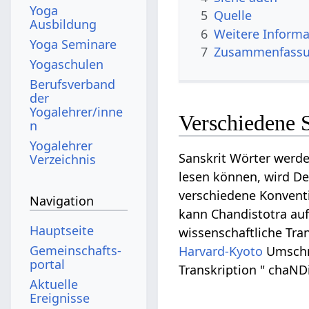
Yoga
5
Quelle
Ausbildung
6
Weitere Informa
Yoga Seminare
7
Zusammenfassun
Yogaschulen
Berufsverband
der
Yogalehrer/inne
Verschiedene 
n
Yogalehrer
Sanskrit Wörter werde
Verzeichnis
lesen können, wird Dev
verschiedene Konventi
Navigation
kann Chandistotra auf D
Hauptseite
wissenschaftliche Tran
Gemeinschafts­
Harvard-Kyoto
Umschri
portal
Transkription " chaNDi
Aktuelle
Ereignisse