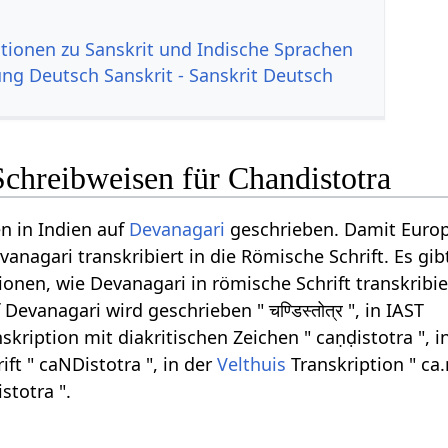
tionen zu Sanskrit und Indische Sprachen
g Deutsch Sanskrit - Sanskrit Deutsch
Schreibweisen für Chandistotra
n in Indien auf
Devanagari
geschrieben. Damit Euro
anagari transkribiert in die Römische Schrift. Es gib
onen, wie Devanagari in römische Schrift transkribi
evanagari wird geschrieben " चण्डिस्तोत्र ", in IAST
skription mit diakritischen Zeichen " caṇḍistotra ", i
ft " caNDistotra ", in der
Velthuis
Transkription " ca
stotra ".