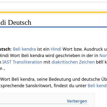
ndi Deutsch
utsch
:
Beli kendra
ist ein
Hindi
Wort bzw. Ausdruck u
Hindi Wort Beli kendra wird geschrieben in der in
Nor
en
IAST Transliteration
mit
diakritischen Zeichen
bēlī 
um
.
Wort Beli kendra, seine Bedeutung und deutsche Üb
tsprechende Sanskritwort, findest du unter
Beli kend