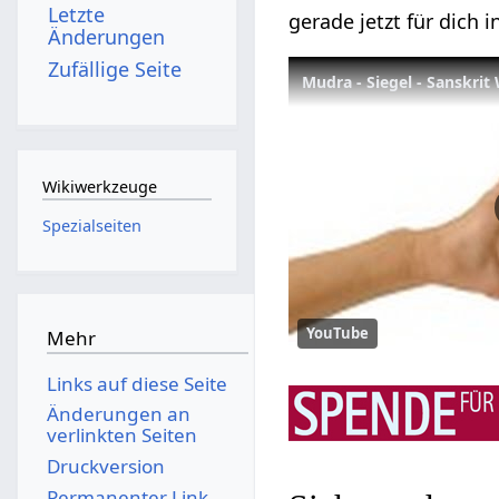
Letzte
gerade jetzt für dich i
Änderungen
Zufällige Seite
Mudra - Siegel - Sanskri
Wikiwerkzeuge
Spezialseiten
YouTube
Mehr
Links auf diese Seite
Änderungen an
verlinkten Seiten
Druckversion
Permanenter Link