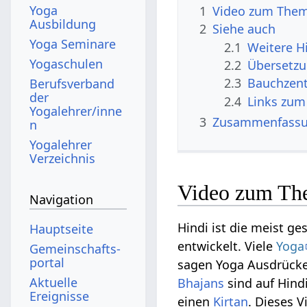
Yoga
1
Video zum Them
Ausbildung
2
Siehe auch
Yoga Seminare
2.1
Weitere H
Yogaschulen
2.2
Übersetzu
2.3
Bauchzent
Berufsverband
der
2.4
Links zum
Yogalehrer/inne
3
Zusammenfassun
n
Yogalehrer
Verzeichnis
Video zum The
Navigation
Hindi ist die meist g
Hauptseite
entwickelt. Viele
Yoga
Gemeinschafts­
portal
sagen Yoga Ausdrücke
Aktuelle
Bhajans
sind auf Hind
Ereignisse
einen
Kirtan
. Dieses V