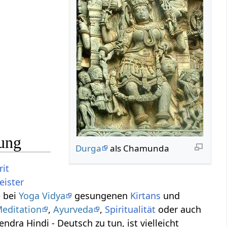
ung
Durga
als Chamunda
rit
ister
e bei
Yoga Vidya
gesungenen
Kirtans
und
editation
,
Ayurveda
,
Spiritualität
oder auch
endra Hindi - Deutsch zu tun, ist vielleicht