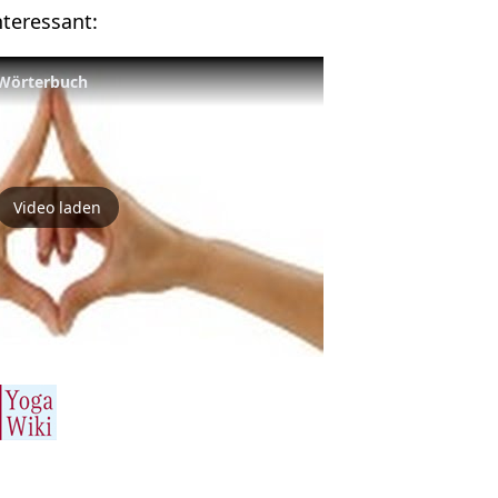
nteressant:
t Wörterbuch
Video laden