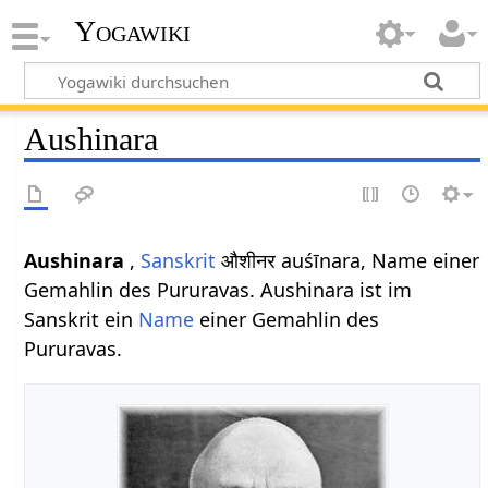
Yogawiki
Aushinara
Aushinara
,
Sanskrit
औशीनर auśīnara, Name einer
Gemahlin des Pururavas. Aushinara ist im
Sanskrit ein
Name
einer Gemahlin des
Pururavas.