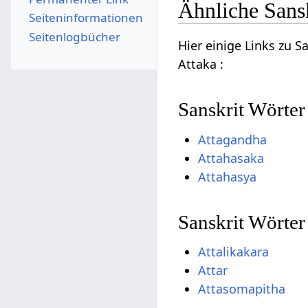
Ähnliche Sans
Seiten­­informationen
Seitenlogbücher
Hier einige Links zu 
Attaka :
Sanskrit Wörter
Attagandha
Attahasaka
Attahasya
Sanskrit Wörter
Attalikakara
Attar
Attasomapitha