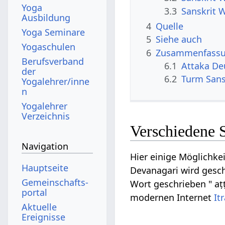
Yoga
3.3
Sanskrit 
Ausbildung
4
Quelle
Yoga Seminare
5
Siehe auch
Yogaschulen
6
Zusammenfassun
Berufsverband
6.1
Attaka De
der
6.2
Turm Sans
Yogalehrer/inne
n
Yogalehrer
Verzeichnis
Verschiedene 
Navigation
Hier einige Möglichke
Hauptseite
Devanagari wird gesch
Gemeinschafts­
Wort geschrieben " aṭṭ
portal
modernen Internet
It
Aktuelle
Ereignisse