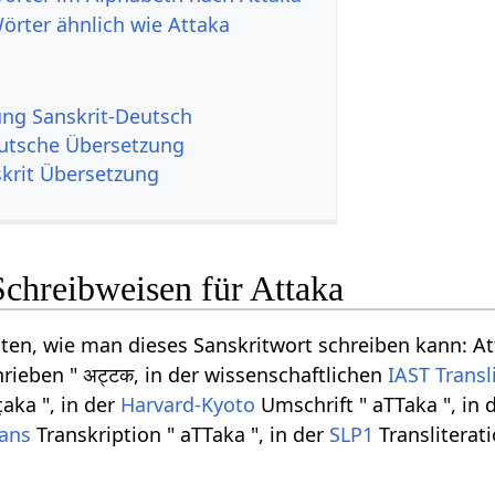
Wörter ähnlich wie Attaka
g Sanskrit-Deutsch
utsche Übersetzung
krit Übersetzung
Schreibweisen für Attaka
iten, wie man dieses Sanskritwort schreiben kann: At
rieben " अट्टक, in der wissenschaftlichen
IAST
Transl
aka ", in der
Harvard-Kyoto
Umschrift " aTTaka ", in 
rans
Transkription " aTTaka ", in der
SLP1
Transliterat