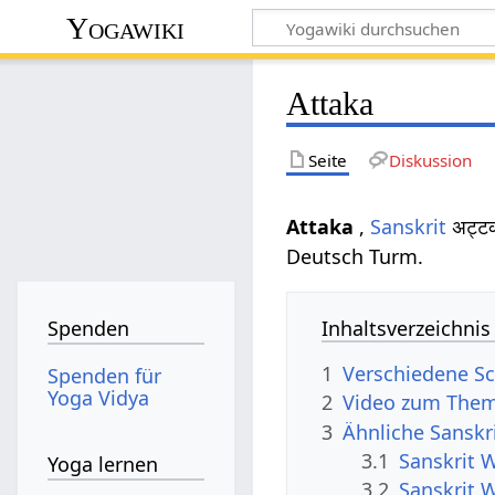
Yogawiki
Attaka
Seite
Diskussion
Attaka
,
Sanskrit
अट्ट
Deutsch Turm.
Inhaltsverzeichnis
Spenden
1
Verschiedene Sc
Spenden für
Yoga Vidya
2
Video zum Them
3
Ähnliche Sanskr
3.1
Sanskrit 
Yoga lernen
3.2
Sanskrit 