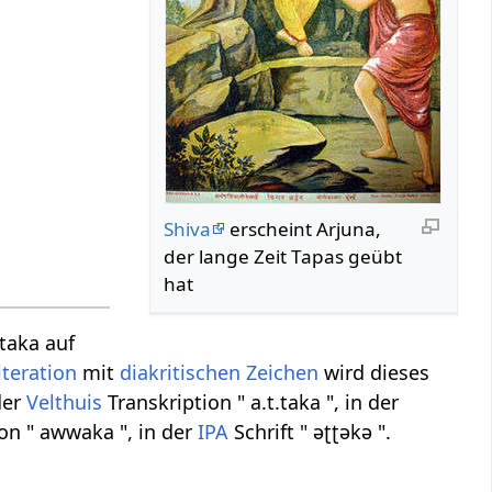
Shiva
erscheint Arjuna,
der lange Zeit Tapas geübt
hat
taka auf
iteration
mit
diakritischen Zeichen
wird dieses
der
Velthuis
Transkription " a.t.taka ", in der
ion " awwaka ", in der
IPA
Schrift " əʈʈəkə ".