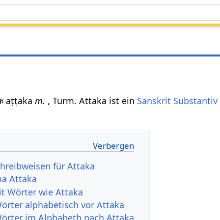
क aṭṭaka
m.
, Turm. Attaka ist ein
Sanskrit Substantiv
hreibweisen für Attaka
a Attaka
it Wörter wie Attaka
Wörter alphabetisch vor Attaka
Wörter im Alphabeth nach Attaka