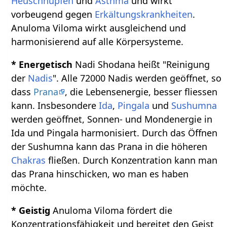
Heuschnupfen
und
Asthma
und wirkt
vorbeugend gegen
Erkältungskrankheiten
.
Anuloma Viloma wirkt ausgleichend und
harmonisierend auf alle Körpersysteme.
* Energetisch
Nadi Shodana heißt "Reinigung
der
Nadis
". Alle 72000 Nadis werden geöffnet, so
dass
Prana
, die Lebensenergie, besser fliessen
kann. Insbesondere
Ida
,
Pingala
und
Sushumna
werden geöffnet, Sonnen- und Mondenergie in
Ida und Pingala harmonisiert. Durch das Öffnen
der Sushumna kann das Prana in die höheren
Chakras
fließen. Durch Konzentration kann man
das Prana hinschicken, wo man es haben
möchte.
* Geistig
Anuloma Viloma fördert die
Konzentrationsfähigkeit und bereitet den Geist