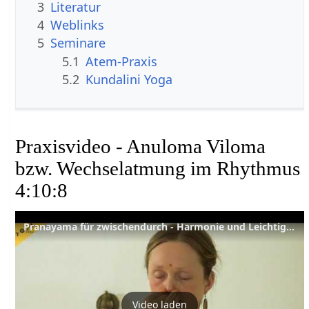
3
Literatur
4
Weblinks
5
Seminare
5.1
Atem-Praxis
5.2
Kundalini Yoga
Praxisvideo - Anuloma Viloma
bzw. Wechselatmung im Rhythmus
4:10:8
Pranayama für zwischendurch - Harmonie und Leichtigkeit durch die Wechselatmung im Rhythmus 4:10:8
Video laden