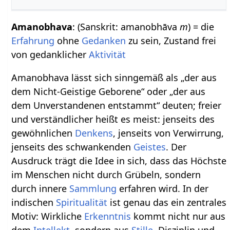
Amanobhava
: (Sanskrit: amanobhāva
m
) = die
Erfahrung
ohne
Gedanken
zu sein, Zustand frei
von gedanklicher
Aktivität
Amanobhava lässt sich sinngemäß als „der aus
dem Nicht-Geistige Geborene“ oder „der aus
dem Unverstandenen entstammt“ deuten; freier
und verständlicher heißt es meist: jenseits des
gewöhnlichen
Denkens
, jenseits von Verwirrung,
jenseits des schwankenden
Geistes
. Der
Ausdruck trägt die Idee in sich, dass das Höchste
im Menschen nicht durch Grübeln, sondern
durch innere
Sammlung
erfahren wird. In der
indischen
Spiritualität
ist genau das ein zentrales
Motiv: Wirkliche
Erkenntnis
kommt nicht nur aus
dem
Intellekt
, sondern aus
Stille
, Disziplin und