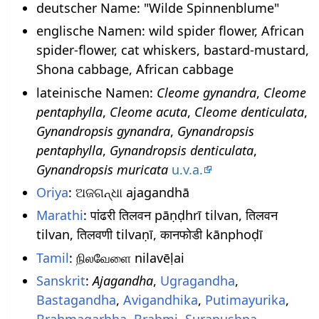
deutscher Name: "Wilde Spinnenblume"
englische Namen: wild spider flower, African
spider-flower, cat whiskers, bastard-mustard,
Shona cabbage, African cabbage
lateinische Namen:
Cleome gynandra
,
Cleome
pentaphylla
,
Cleome acuta
,
Cleome denticulata
,
Gynandropsis gynandra
,
Gynandropsis
pentaphylla
,
Gynandropsis denticulata
,
Gynandropsis muricata
u.v.a.
Oriya
: ଅଜଗନ୍ଧା ajagandhā
Marathi
: पांढरी तिलवन pāṇḍhrī tilvan, तिलवन
tilvan, तिलवणी tilvaṇī, कानफोडी kānphoḍī
Tamil
: நிலவேளை nilavēḷai
Sanskrit
:
Ajagandha
,
Ugragandha
,
Bastagandha
,
Avigandhika
,
Putimayurika
,