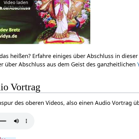
Video laden
Abschluss‏‎ - was kann das heiße
, spricht hier über Abschluss‏‎ aus dem Geist des ganzheitlichen
ss‏‎ Audio Vortrag