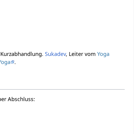
n? Erfahre einiges über Abschluss‏‎ in dieser Kurzabhandlung.
Sukadev
, Leiter vom
Yoga
Yoga
.
Hier findest du die Tonspur des oberen Videos, also einen Audio Vortrag über Abschluss‏‎: