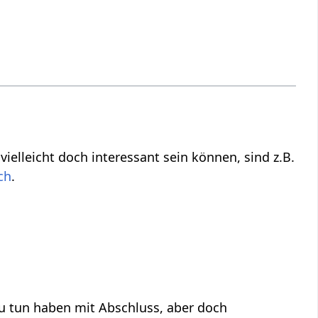
e, die vielleicht nicht direkt zu tun haben mit Abschluss‏‎, aber vielleicht doch interessant sein können, sind z.B.
sch
.
ben mit Abschluss‏‎, aber doch