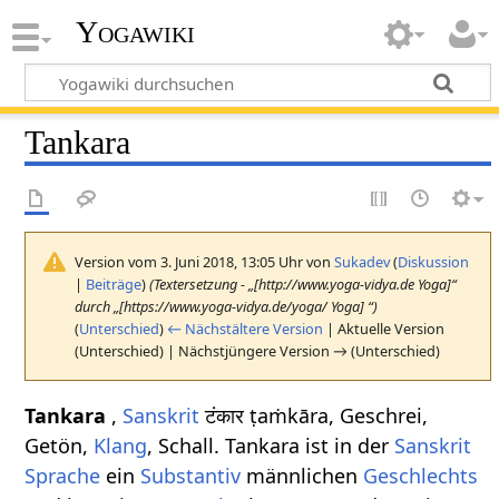
Yogawiki
Tankara
Version vom 3. Juni 2018, 13:05 Uhr von
Sukadev
(
Diskussion
|
Beiträge
)
(Textersetzung - „[http://www.yoga-vidya.de Yoga]“
durch „[https://www.yoga-vidya.de/yoga/ Yoga] “)
(
Unterschied
)
← Nächstältere Version
| Aktuelle Version
(Unterschied) | Nächstjüngere Version → (Unterschied)
Tankara
,
Sanskrit
टंकार ṭaṁkāra, Geschrei,
Getön,
Klang
, Schall. Tankara ist in der
Sanskrit
Sprache
ein
Substantiv
männlichen
Geschlechts