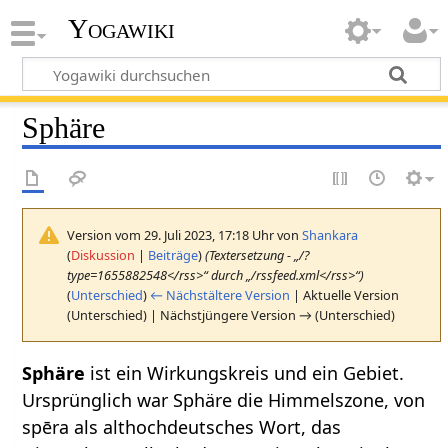
Yogawiki
Sphäre
Version vom 29. Juli 2023, 17:18 Uhr von
Shankara
(
Diskussion
|
Beiträge
)
(Textersetzung - „/?
type=1655882548</rss>“ durch „/rssfeed.xml</rss>“)
(
Unterschied
)
← Nächstältere Version
| Aktuelle Version
(Unterschied) | Nächstjüngere Version → (Unterschied)
Sphäre‏‎
ist ein Wirkungskreis und ein Gebiet.
Ursprünglich war Sphäre die Himmelszone, von
spēra als althochdeutsches Wort, das