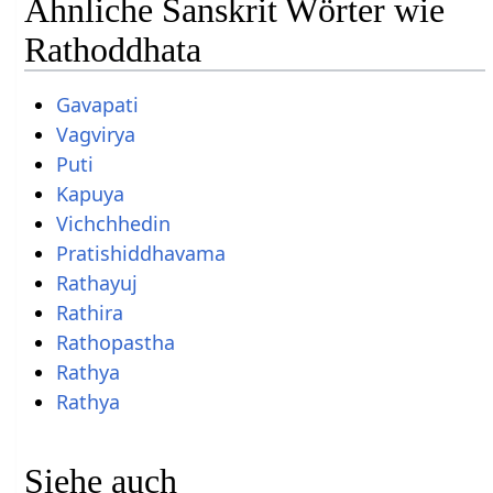
Ähnliche Sanskrit Wörter wie
Rathoddhata
Gavapati
Vagvirya
Puti
Kapuya
Vichchhedin
Pratishiddhavama
Rathayuj
Rathira
Rathopastha
Rathya
Rathya
Siehe auch