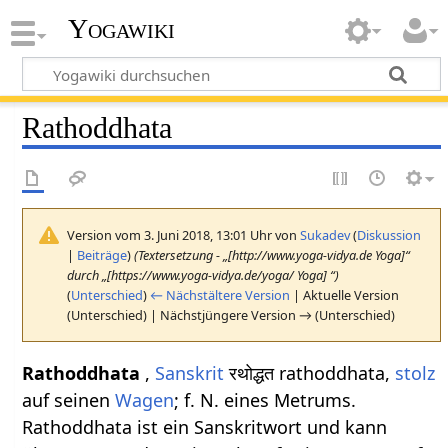
Yogawiki
Rathoddhata
Version vom 3. Juni 2018, 13:01 Uhr von
Sukadev
(
Diskussion
|
Beiträge
)
(Textersetzung - „[http://www.yoga-vidya.de Yoga]“
durch „[https://www.yoga-vidya.de/yoga/ Yoga] “)
(
Unterschied
)
← Nächstältere Version
| Aktuelle Version
(Unterschied) | Nächstjüngere Version → (Unterschied)
Rathoddhata
,
Sanskrit
रथोद्धत rathoddhata,
stolz
auf seinen
Wagen
; f. N. eines Metrums.
Rathoddhata ist ein Sanskritwort und kann