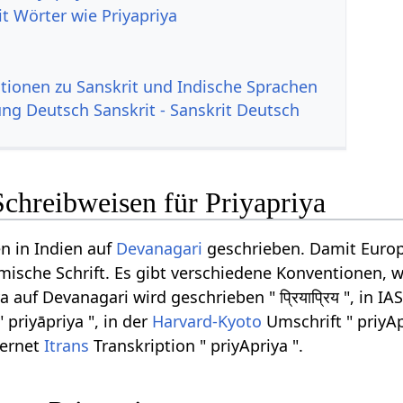
t Wörter wie Priyapriya
tionen zu Sanskrit und Indische Sprachen
g Deutsch Sanskrit - Sanskrit Deutsch
chreibweisen für Priyapriya
n in Indien auf
Devanagari
geschrieben. Damit Europ
ömische Schrift. Es gibt verschiedene Konventionen, w
 auf Devanagari wird geschrieben " प्रियाप्रिय ", in I
 priyāpriya ", in der
Harvard-Kyoto
Umschrift " priyAp
ternet
Itrans
Transkription " priyApriya ".