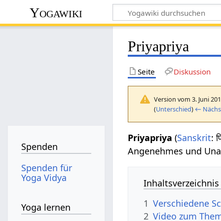
Yogawiki
Priyapriya
Seite
Diskussion
Version vom 3. Juni 20
(
Unterschied
)
← Nächst
Priyapriya
(
Sanskrit
: 
Spenden
Angenehmes und Un
Spenden für
Yoga Vidya
Inhaltsverzeichnis
1
Verschiedene Sc
Yoga lernen
2
Video zum Them