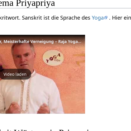
ma Priyapriya
skritwort. Sanskrit ist die Sprache des
Yoga
. Hier e
Patanjali - Grosser Meister, Meisterhafte Verneigung – Raja Yoga Wörterbuch
Video laden