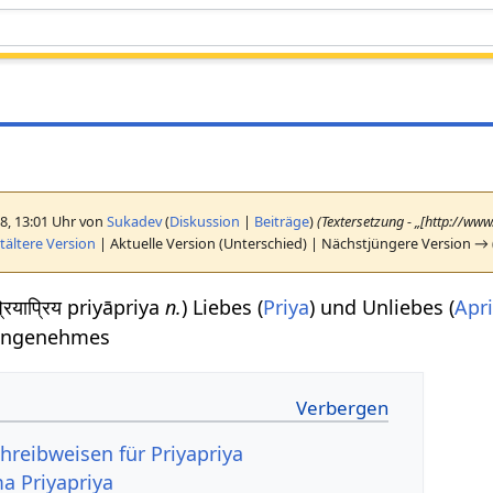
18, 13:01 Uhr von
Sukadev
(
Diskussion
|
Beiträge
)
(Textersetzung - „[http://ww
ältere Version
| Aktuelle Version (Unterschied) | Nächstjüngere Version → 
प्रियाप्रिय priyāpriya
n.
) Liebes (
Priya
) und Unliebes (
Apr
angenehmes
hreibweisen für Priyapriya
a Priyapriya