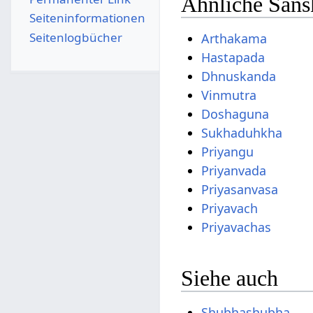
Ähnliche Sansk
Seiten­­informationen
Seitenlogbücher
Arthakama
Hastapada
Dhnuskanda
Vinmutra
Doshaguna
Sukhaduhkha
Priyangu
Priyanvada
Priyasanvasa
Priyavach
Priyavachas
Siehe auch
Shubhashubha