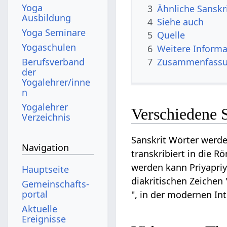
Yoga
3
Ähnliche Sanskri
Ausbildung
4
Siehe auch
Yoga Seminare
5
Quelle
Yogaschulen
6
Weitere Informa
Berufsverband
7
Zusammenfassun
der
Yogalehrer/inne
n
Yogalehrer
Verschiedene S
Verzeichnis
Sanskrit Wörter werde
Navigation
transkribiert in die R
werden kann Priyapriya
Hauptseite
diakritischen Zeichen "
Gemeinschafts­
portal
", in der modernen In
Aktuelle
Ereignisse