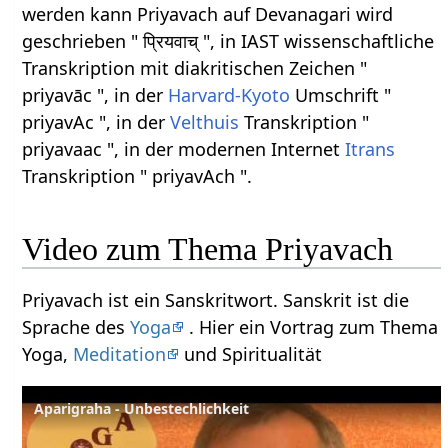
werden kann Priyavach auf Devanagari wird
geschrieben " प्रियवाच् ", in IAST wissenschaftliche
Transkription mit diakritischen Zeichen "
priyavāc ", in der
Harvard-Kyoto
Umschrift "
priyavAc ", in der
Velthuis
Transkription "
priyavaac ", in der modernen Internet
Itrans
Transkription " priyavAch ".
Video zum Thema Priyavach
Priyavach ist ein Sanskritwort. Sanskrit ist die
Sprache des
Yoga
. Hier ein Vortrag zum Thema
Yoga,
Meditation
und Spiritualität
Aparigraha - Unbestechlichkeit