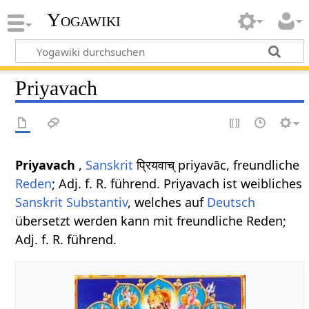
Yogawiki
Priyavach
Priyavach
,
Sanskrit
प्रियवाच् priyavāc, freundliche
Reden
; Adj. f. R. führend. Priyavach ist weibliches
Sanskrit
Substantiv
, welches auf
Deutsch
übersetzt werden kann mit freundliche Reden;
Adj. f. R. führend.