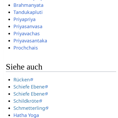
Brahmanyata
Tandukapluti
Priyapriya
Priyasanvasa
Priyavachas
Priyavasantaka
Prochchais
Siehe auch
Rücken
Schiefe Ebene
Schiefe Ebene
Schildkröte
Schmetterling
Hatha Yoga