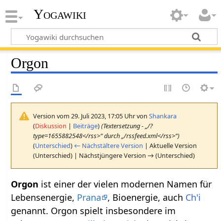
Yogawiki
Orgon
Version vom 29. Juli 2023, 17:05 Uhr von
Shankara
(
Diskussion
|
Beiträge
)
(Textersetzung - „/?
type=1655882548</rss>“ durch „/rssfeed.xml</rss>“)
(
Unterschied
)
← Nächstältere Version
| Aktuelle Version
(Unterschied) | Nächstjüngere Version → (Unterschied)
Orgon
ist einer der vielen modernen Namen für
Lebensenergie,
Prana
, Bioenergie, auch
Ch'i
genannt. Orgon spielt insbesondere im