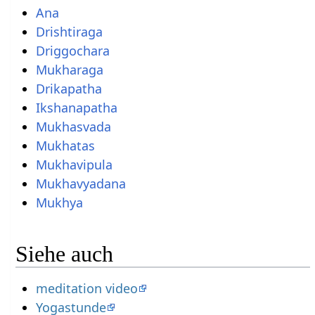
Ana
Drishtiraga
Driggochara
Mukharaga
Drikapatha
Ikshanapatha
Mukhasvada
Mukhatas
Mukhavipula
Mukhavyadana
Mukhya
Siehe auch
meditation video
Yogastunde