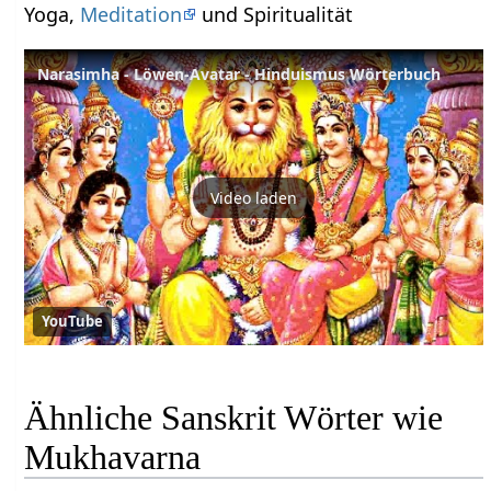
Yoga,
Meditation
und Spiritualität
Narasimha - Löwen-Avatar - Hinduismus Wörterbuch
Video laden
YouTube
Ähnliche Sanskrit Wörter wie
Mukhavarna