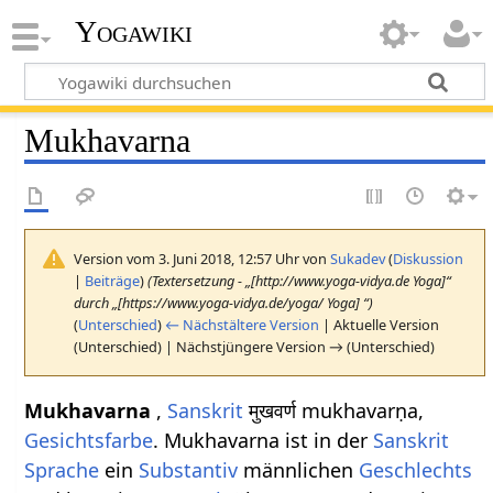
Yogawiki
Mukhavarna
Version vom 3. Juni 2018, 12:57 Uhr von
Sukadev
(
Diskussion
|
Beiträge
)
(Textersetzung - „[http://www.yoga-vidya.de Yoga]“
durch „[https://www.yoga-vidya.de/yoga/ Yoga] “)
(
Unterschied
)
← Nächstältere Version
| Aktuelle Version
(Unterschied) | Nächstjüngere Version → (Unterschied)
Mukhavarna
,
Sanskrit
मुखवर्ण mukhavarṇa,
Gesichtsfarbe
. Mukhavarna ist in der
Sanskrit
Sprache
ein
Substantiv
männlichen
Geschlechts