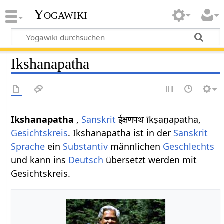
Yogawiki
Ikshanapatha
Ikshanapatha
,
Sanskrit
ईक्षणपथ īkṣaṇapatha,
Gesichtskreis
. Ikshanapatha ist in der
Sanskrit
Sprache
ein
Substantiv
männlichen
Geschlechts
und kann ins
Deutsch
übersetzt werden mit
Gesichtskreis.