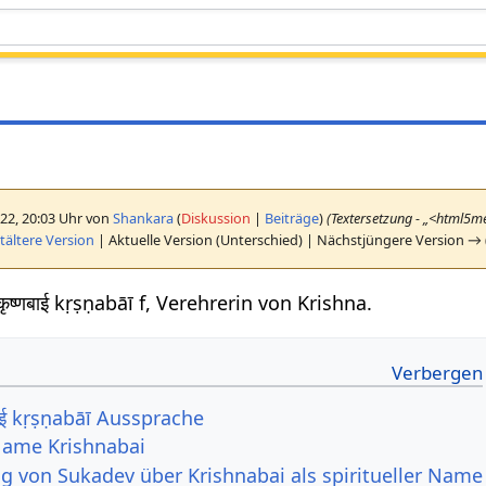
022, 20:03 Uhr von
Shankara
(
Diskussion
|
Beiträge
)
(Textersetzung - „<html5m
ältere Version
| Aktuelle Version (Unterschied) | Nächstjüngere Version → 
ृष्णबाई kṛṣṇabāī f, Verehrerin von Krishna.
बाई kṛṣṇabāī Aussprache
 Name Krishnabai
ag von Sukadev über Krishnabai als spiritueller Name