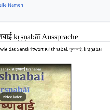
uelle Namen
्णबाई kṛṣṇabāī Aussprache
wie das Sanskritwort Krishnabai, कृष्णबाई, kṛṣṇabāī
anskrit कृष्णबाई kṛṣṇabāī
Video laden