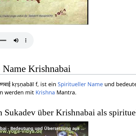
le Name Krishnabai
्णबाई kṛṣṇabāī f, ist ein
Spiritueller Name
und bedeut
en werden mit
Krishna
Mantra.
 Sukadev über Krishnabai als spiritu
Spiritueller Name Krishnabai - Bedeutung und Übersetzung aus dem Sanskrit