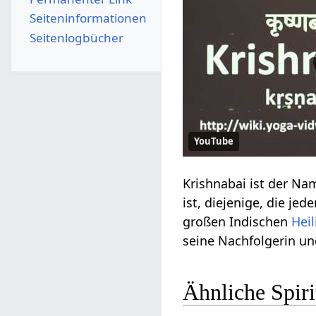
Seiten­­informationen
Seitenlogbücher
YouTube
Krishnabai ist der Nam
ist, diejenige, die je
großen Indischen
Hei
seine Nachfolgerin und
Ähnliche Spir