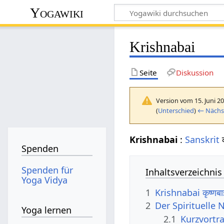
Yogawiki
Krishnabai
Seite
Diskussion
Version vom 15. Juni 2
(
Unterschied
)
← Nächst
Krishnabai
:
Sanskrit
क
Spenden
Spenden für
Inhaltsverzeichnis
Yoga Vidya
1
Krishnabai कृष्ण
2
Der Spirituelle
Yoga lernen
2.1
Kurzvortr