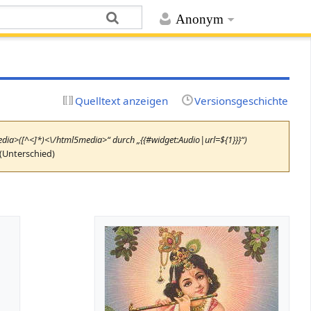
Anonym
Quelltext anzeigen
Versionsgeschichte
edia>([^<]*)<\/html5media>“ durch „{{#widget:Audio|url=${1}}}“)
(Unterschied)