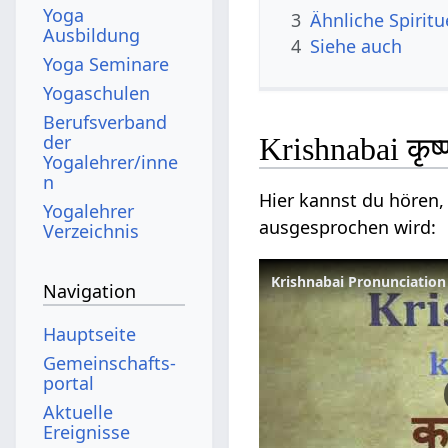
Yoga
3
Ähnliche Spirit
Ausbildung
4
Siehe auch
Yoga Seminare
Yogaschulen
Berufsverband
der
Krishnabai कृष
Yogalehrer/inne
n
Hier kannst du hören, 
Yogalehrer
ausgesprochen wird:
Verzeichnis
Krishnabai Pronunciation S
Navigation
Hauptseite
Gemeinschafts­
portal
Aktuelle
Ereignisse