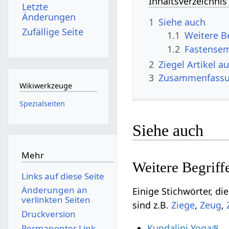
Inhaltsverzeichnis
Letzte
Änderungen
1
Siehe auch
Zufällige Seite
1.1
1.2
Fastensem
2
Ziegel‏‎ Artik
3
Zusammenfass
Wikiwerkzeuge
Spezialseiten
Siehe auch
Mehr
Links auf diese Seite
Änderungen an
Einige Stichwörter, die vielleicht nu
verlinkten Seiten
sind z.B.
,
,
Druckversion
Kundalini Yoga
Permanenter Link