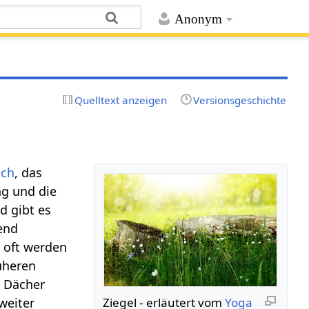
Anonym
Quelltext anzeigen
Versionsgeschichte
ch
, das
ng und die
d gibt es
hend
 oft werden
üheren
s Dächer
weiter
Ziegel‏‎ - erläutert vom
Yoga