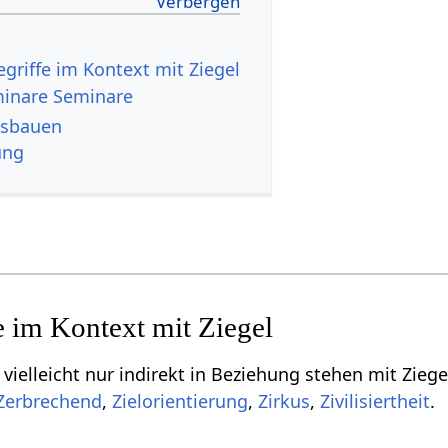
inare Seminare
el ausbauen
ung
r indirekt in Beziehung stehen mit Ziegel‏‎, aber vielleicht doch von Relevanz sein könne
,
,
,
.