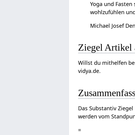
Yoga und Fasten s
wohlzufühlen und 
Michael Josef Den
Ziegel‏‎ Ar
Willst du mithelfen beim Ausbau dieses Artikels 
vidya.de.
Zusammenfas
Das Substantiv Ziegel‏‎ ist ein Begriff, der in Zusammenhang steht mit Wirtschaft und Produkte und kann interpretiert
werden vom Standpunkt
=