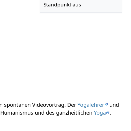
Standpunkt aus
zen Abhandlung, einen spontanen Videovortrag. Der
Yogalehrer
und
 aus dem Geist des Humanismus und des ganzheitlichen
Yoga
.