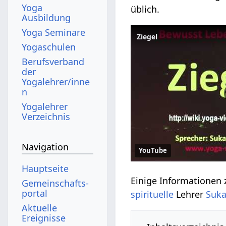
Yoga
üblich.
Ausbildung
Yoga Seminare
Yogaschulen
Berufsverband
der
Yogalehrer/inne
n
Yogalehrer
Verzeichnis
Navigation
YouTube
Hauptseite
Gemeinschafts­
portal
spirituelle
Lehrer
Suka
Aktuelle
Ereignisse