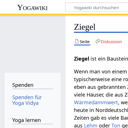
Yogawiki
Ziegel
Seite
Diskussion
Ziegel‏‎
ist ein Bauste
Wenn man von einem Z
typischerweise eine r
Spenden
eben aus gebrannten Z
viele Häuser, die aus 
Spenden für
Wärmedämmwert
, w
Yoga Vidya
heute in Norddeutschl
Zeiten gab es viele B
Yoga lernen
aus
Lehm
oder
Ton
geb