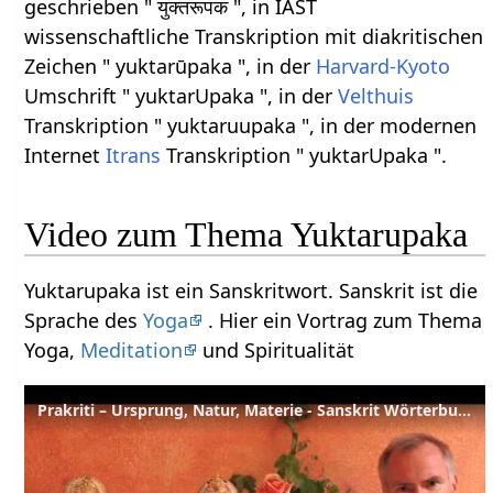
geschrieben " युक्तरूपक ", in IAST
wissenschaftliche Transkription mit diakritischen
Zeichen " yuktarūpaka ", in der
Harvard-Kyoto
Umschrift " yuktarUpaka ", in der
Velthuis
Transkription " yuktaruupaka ", in der modernen
Internet
Itrans
Transkription " yuktarUpaka ".
Video zum Thema Yuktarupaka
Yuktarupaka ist ein Sanskritwort. Sanskrit ist die
Sprache des
Yoga
. Hier ein Vortrag zum Thema
Yoga,
Meditation
und Spiritualität
Prakriti – Ursprung, Natur, Materie - Sanskrit Wörterbuch