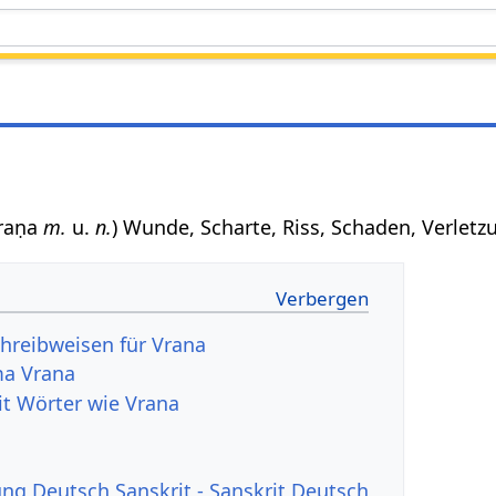
vraṇa
m.
u.
n.
) Wunde, Scharte, Riss, Schaden, Verletzu
hreibweisen für Vrana
a Vrana
it Wörter wie Vrana
g Deutsch Sanskrit - Sanskrit Deutsch