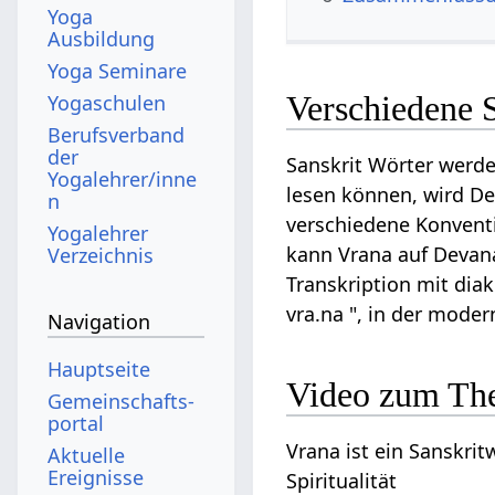
Yoga
Ausbildung
Yoga Seminare
Verschiedene 
Yogaschulen
Berufsverband
der
Sanskrit Wörter werde
Yogalehrer/inne
lesen können, wird Dev
n
verschiedene Konventi
Yogalehrer
kann Vrana auf Devanag
Verzeichnis
Transkription mit diak
vra.na ", in der mode
Navigation
Hauptseite
Video zum Th
Gemeinschafts­
portal
Vrana ist ein Sanskrit
Aktuelle
Ereignisse
Spiritualität