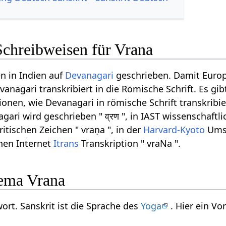
Schreibweisen für Vrana
n in Indien auf
Devanagari
geschrieben. Damit Euro
anagari transkribiert in die Römische Schrift. Es gib
onen, wie Devanagari in römische Schrift transkribi
ari wird geschrieben " व्रण ", in IAST wissenschaftli
ritischen Zeichen " vraṇa ", in der
Harvard-Kyoto
Umsc
rnen Internet
Itrans
Transkription " vraNa ".
ema Vrana
wort. Sanskrit ist die Sprache des
Yoga
. Hier ein V