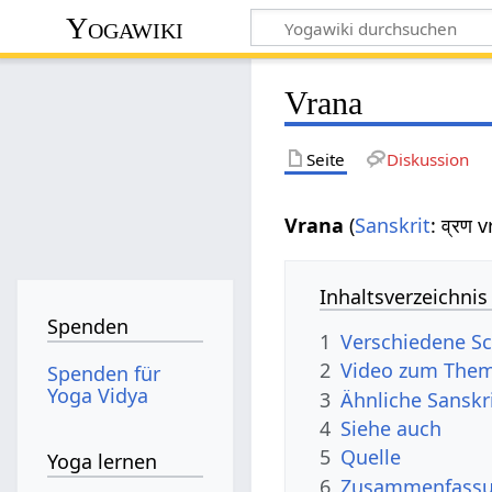
Yogawiki
Vrana
Seite
Diskussion
Vrana
(
Sanskrit
: व्रण 
Inhaltsverzeichnis
Spenden
1
Verschiedene Sc
2
Video zum Them
Spenden für
Yoga Vidya
3
Ähnliche Sanskr
4
Siehe auch
5
Quelle
Yoga lernen
6
Zusammenfassun