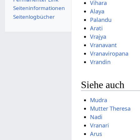
Vihara
Seiten­­informationen
Alaya
Seitenlogbücher
Palandu
Arati
Vrajya
Vranavant
Vranaviropana
Vrandin
Siehe auch
Mudra
Mutter Theresa
Nadi
Vranari
Arus