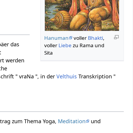
Hanuman
voller
Bhakti
,
päer das
voller
Liebe
zu Rama und
t
Sita
ert werden
che
hrift " vraNa ", in der
Velthuis
Transkription "
ortrag zum Thema Yoga,
Meditation
und