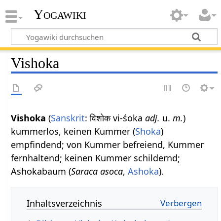
Yogawiki
Vishoka
Vishoka
(
Sanskrit
: विशोक vi-śoka
adj.
u.
m.
)
kummerlos, keinen Kummer (
Shoka
)
empfindend; von Kummer befreiend, Kummer
fernhaltend; keinen Kummer schildernd;
Ashokabaum (
Saraca asoca
,
Ashoka
).
Inhaltsverzeichnis