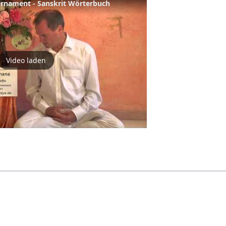
rnament - Sanskrit Wörterbuch
Video laden