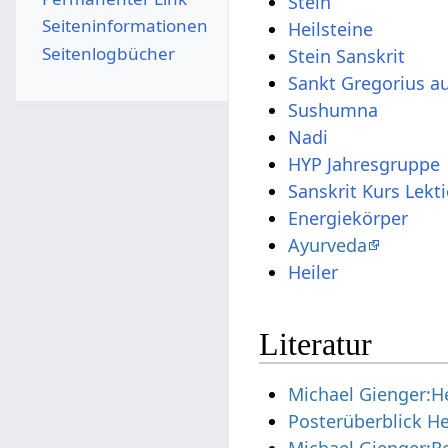
Stein
Seiten­­informationen
Heilsteine
Seitenlogbücher
Stein Sanskrit
Sankt Gregorius a
Sushumna
Nadi
HYP Jahresgruppe
Sanskrit Kurs Lekt
Energiekörper
Ayurveda
Heiler
Literatur
Michael Gienger:Hei
Posterüberblick He
Michael Gienger:Re