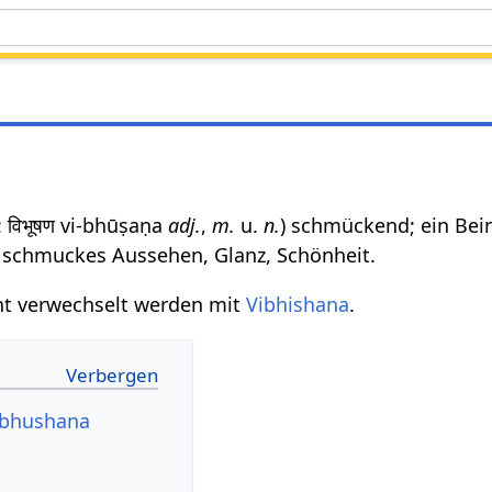
: विभूषण vi-bhūṣaṇa
adj.
,
m.
u.
n.
) schmückend; ein Be
 schmuckes Aussehen, Glanz, Schönheit.
ht verwechselt werden mit
Vibhishana
.
ibhushana