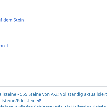
uf dem Stein
ion 1
lsteine - 555 Steine von A-Z: Vollständig aktualisiert
ilsteine/Edelsteine
inigen Aufladen Schützen: Wie wir Heilsteine richtig