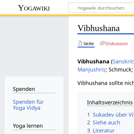
Yogawiki
Vibhushana
Seite
Diskussion
Vibhushana
(
Sanskrit
Manjushris
; Schmuck;
Vibhushana sollte nic
Spenden
Spenden für
Inhaltsverzeichnis
Yoga Vidya
1
Sukadev über V
2
Siehe auch
Yoga lernen
3
Literatur