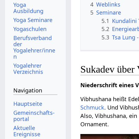
4
Weblinks
Yoga
Ausbildung
5
Seminare
Yoga Seminare
5.1
Kundalini
Yogaschulen
5.2
Energiear
5.3
Tsa Lung -
Berufsverband
der
Yogalehrer/inne
n
Yogalehrer
Sukadev über 
Verzeichnis
Niederschrift eines 
Navigation
Vibhushana heißt Edel
Hauptseite
Schmuck
. Und Vibhus
Gemeinschafts­
Also, Vibhushana, ei
portal
Ornament.
Aktuelle
Ereignisse