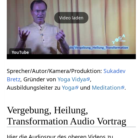
Video laden
YouTube
Sprecher/Autor/Kamera/Produktion:
Sukadev
Bretz
, Gründer von
Yoga Vidya
,
Ausbildungsleiter zu
Yoga
und
Meditation
.
Vergebung, Heilung,
Transformation Audio Vortrag
Hier die Audiospur des oberen Videos zu