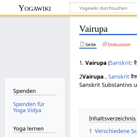
Yogawiki
Vairupa
Seite
Diskussion
1.
Vairupa
(
Sanskrit
: 
2
Vairupa
,
Sanskrit
वै
Sanskrit Substantivs 
Spenden
Spenden für
Yoga Vidya
Inhaltsverzeichnis
Yoga lernen
1
Verschiedene Sc