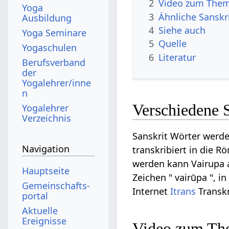
2
Video zum Them
Yoga
3
Ähnliche Sanskr
Ausbildung
4
Siehe auch
Yoga Seminare
5
Quelle
Yogaschulen
6
Literatur
Berufsverband
der
Yogalehrer/inne
n
Verschiedene 
Yogalehrer
Verzeichnis
Sanskrit Wörter werde
Navigation
transkribiert in die R
werden kann Vairupa au
Hauptseite
Zeichen " vairūpa ", i
Gemeinschafts­
Internet
Itrans
Transkr
portal
Aktuelle
Ereignisse
Video zum Th