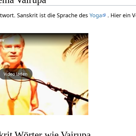
itwort. Sanskrit ist die Sprache des
Yoga
. Hier ein
ev
Video laden
krit Wörter wie Vairupa