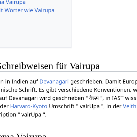
a Vairupa
it Wörter wie Vairupa
Schreibweisen für Vairupa
n in Indien auf
Devanagari
geschrieben. Damit Europ
ömische Schrift. Es gibt verschiedene Konventionen, w
f Devanagari wird geschrieben " वैरूप ", in IAST wiss
n der
Harvard-Kyoto
Umschrift " vairUpa ", in der
Velth
iption " vairUpa ".
ema Vairupa