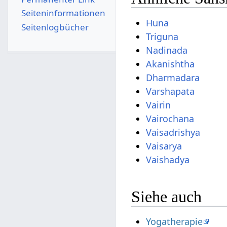
Seiten­­informationen
Huna
Seitenlogbücher
Triguna
Nadinada
Akanishtha
Dharmadara
Varshapata
Vairin
Vairochana
Vaisadrishya
Vaisarya
Vaishadya
Siehe auch
Yogatherapie