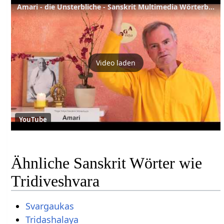
Amari - die Unsterbliche - Sanskrit Multimedia Wörterbuch
Video laden
YouTube
Ähnliche Sanskrit Wörter wie
Tridiveshvara
Svargaukas
Tridashalaya