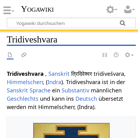
Yogawiki
Tridiveshvara
Tridiveshvara
,
Sanskrit
त्रिदिवेश्वर tridiveśvara,
Himmelscherr
, (
Indra
). Tridiveshvara ist in der
Sanskrit Sprache
ein
Substantiv
männlichen
Geschlechts
und kann ins
Deutsch
übersetzt
werden mit Himmelscherr, (Indra).