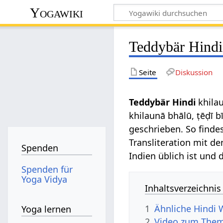
Yogawiki
Teddybär Hindi
Seite
Diskussion
Teddybär Hindi
khilau
khilaunā bhālū, ṭēḍī b
geschrieben. So finde
Transliteration mit d
Spenden
Indien üblich ist und
Spenden für
Yoga Vidya
Inhaltsverzeichnis
1
Ähnliche Hindi 
Yoga lernen
2
Video zum Thema