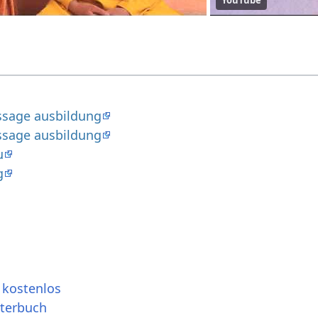
ssage ausbildung
ssage ausbildung
u
g
 kostenlos
rterbuch