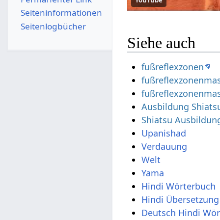
Seiten­­informationen
Seitenlogbücher
Siehe auch
fußreflexzonen
fußreflexzonenma
fußreflexzonenma
Ausbildung Shiats
Shiatsu Ausbildun
Upanishad
Verdauung
Welt
Yama
Hindi Wörterbuch
Hindi Übersetzung
Deutsch Hindi Wö