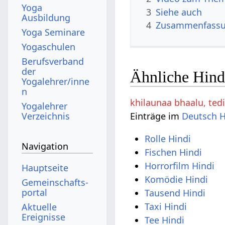
Yoga
3
Siehe auch
Ausbildung
4
Zusammenfass
Yoga Seminare
Yogaschulen
Berufsverband
der
Ähnliche Hind
Yogalehrer/inne
n
khilaunaa bhaalu, tedi
Yogalehrer
Verzeichnis
Einträge im
Deutsch H
Rolle Hindi
Navigation
Fischen Hindi
Horrorfilm Hindi
Hauptseite
Komödie Hindi
Gemeinschafts­
portal
Tausend Hindi
Taxi Hindi
Aktuelle
Ereignisse
Tee Hindi