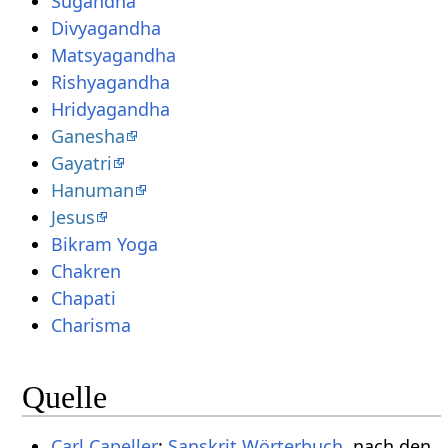
Sugandha
Divyagandha
Matsyagandha
Rishyagandha
Hridyagandha
Ganesha
Gayatri
Hanuman
Jesus
Bikram Yoga
Chakren
Chapati
Charisma
Quelle
Carl Capeller
:
Sanskrit Wörterbuch
, nach den