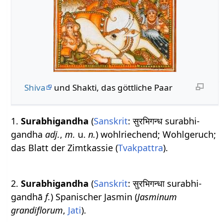
Shiva
und Shakti, das göttliche Paar
1.
Surabhigandha
(
Sanskrit
: सुरभिगन्ध surabhi-
gandha
adj.
,
m.
u.
n.
) wohlriechend; Wohlgeruch;
das Blatt der Zimtkassie (
Tvakpattra
).
2.
Surabhigandha
(
Sanskrit
: सुरभिगन्धा surabhi-
gandhā
f.
) Spanischer Jasmin (
Jasminum
grandiflorum
,
Jati
).