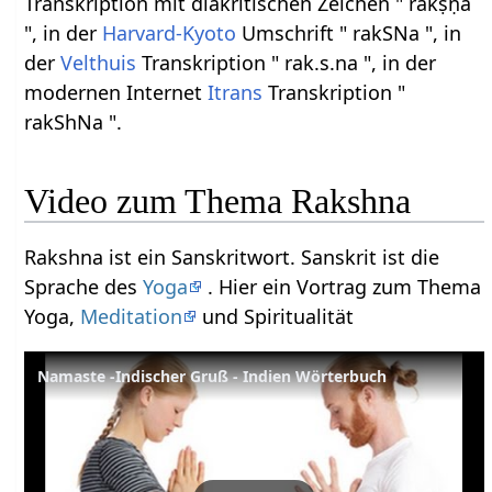
Transkription mit diakritischen Zeichen " rakṣṇa
", in der
Harvard-Kyoto
Umschrift " rakSNa ", in
der
Velthuis
Transkription " rak.s.na ", in der
modernen Internet
Itrans
Transkription "
rakShNa ".
Video zum Thema Rakshna
Rakshna ist ein Sanskritwort. Sanskrit ist die
Sprache des
Yoga
. Hier ein Vortrag zum Thema
Yoga,
Meditation
und Spiritualität
Namaste -Indischer Gruß - Indien Wörterbuch