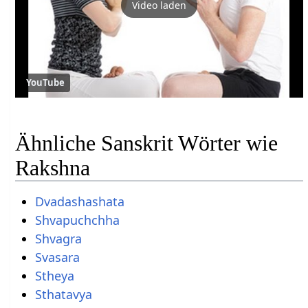
Video laden
YouTube
Ähnliche Sanskrit Wörter wie
Rakshna
Dvadashashata
Shvapuchchha
Shvagra
Svasara
Stheya
Sthatavya