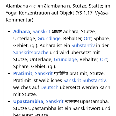
Alambana आलम्बन ālambana n. Stütze, Stätte; im
Yoga: Konzentration auf Objekt (YS 1.17, Vyāsa-
Kommentar)
Adhara
,
Sanskrit
आधार ādhāra, Stütze,
Unterlage,
Grundlage
, Behälter,
Ort
; Sphäre,
Gebiet, (g.). Adhara ist ein
Substantiv
in der
Sanskritsprache
und wird übersetzt mit
Stütze, Unterlage,
Grundlage
, Behälter,
Ort
;
Sphäre, Gebiet, (g.).
Pratimit
,
Sanskrit
प्रतिमित् pratimit, Stütze.
Pratimit ist weibliches
Sanskrit
Substantiv
,
welches auf
Deutsch
übersetzt werden kann
mit Stütze.
Upastambha
,
Sanskrit
उपस्तम्भ upastambha,
Stütze Upastambha ist ein Sanskritwort und
bedeutet Stütze