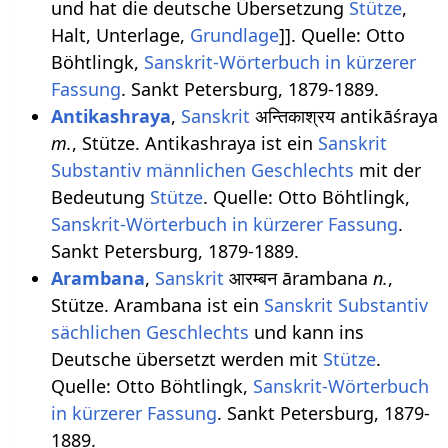
und hat die deutsche Übersetzung
Stütze
,
Halt, Unterlage,
Grundlage
]]. Quelle: Otto
Böhtlingk,
Sanskrit-Wörterbuch in kürzerer
Fassung
. Sankt Petersburg, 1879-1889.
Antikashraya
,
Sanskrit
अन्तिकाश्रय antikāśraya
m.
, Stütze. Antikashraya ist ein
Sanskrit
Substantiv
männlichen
Geschlechts
mit der
Bedeutung
Stütze
. Quelle: Otto Böhtlingk,
Sanskrit-Wörterbuch in kürzerer Fassung
.
Sankt Petersburg, 1879-1889.
Arambana
,
Sanskrit
आरम्बन ārambana
n.
,
Stütze. Arambana ist ein
Sanskrit Substantiv
sächlichen
Geschlechts
und kann ins
Deutsche übersetzt werden mit
Stütze
.
Quelle: Otto Böhtlingk,
Sanskrit-Wörterbuch
in kürzerer Fassung
. Sankt Petersburg, 1879-
1889.