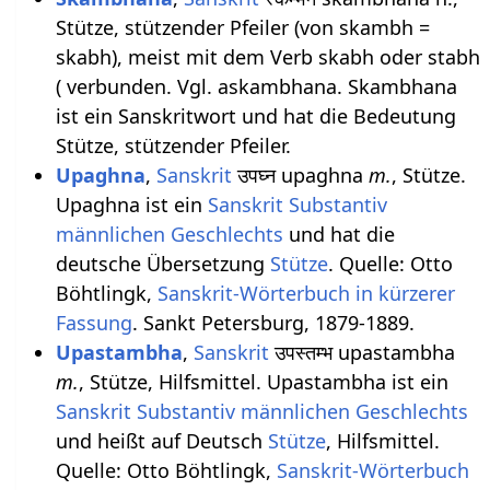
Stütze, stützender Pfeiler (von skambh =
skabh), meist mit dem Verb skabh oder stabh
( verbunden. Vgl. askambhana. Skambhana
ist ein Sanskritwort und hat die Bedeutung
Stütze, stützender Pfeiler.
Upaghna
,
Sanskrit
उपघ्न upaghna
m.
, Stütze.
Upaghna ist ein
Sanskrit Substantiv
männlichen
Geschlechts
und hat die
deutsche Übersetzung
Stütze
. Quelle: Otto
Böhtlingk,
Sanskrit-Wörterbuch in kürzerer
Fassung
. Sankt Petersburg, 1879-1889.
Upastambha
,
Sanskrit
उपस्तम्भ upastambha
m.
, Stütze, Hilfsmittel. Upastambha ist ein
Sanskrit Substantiv
männlichen
Geschlechts
und heißt auf Deutsch
Stütze
, Hilfsmittel.
Quelle: Otto Böhtlingk,
Sanskrit-Wörterbuch