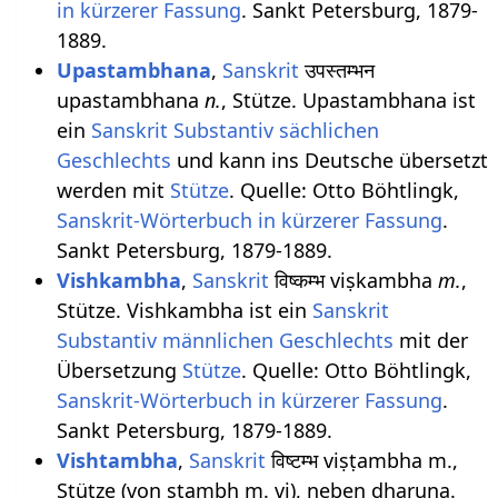
in kürzerer Fassung
. Sankt Petersburg, 1879-
1889.
Upastambhana
,
Sanskrit
उपस्तम्भन
upastambhana
n.
, Stütze. Upastambhana ist
ein
Sanskrit Substantiv
sächlichen
Geschlechts
und kann ins Deutsche übersetzt
werden mit
Stütze
. Quelle: Otto Böhtlingk,
Sanskrit-Wörterbuch in kürzerer Fassung
.
Sankt Petersburg, 1879-1889.
Vishkambha
,
Sanskrit
विष्कम्भ viṣkambha
m.
,
Stütze. Vishkambha ist ein
Sanskrit
Substantiv
männlichen
Geschlechts
mit der
Übersetzung
Stütze
. Quelle: Otto Böhtlingk,
Sanskrit-Wörterbuch in kürzerer Fassung
.
Sankt Petersburg, 1879-1889.
Vishtambha
,
Sanskrit
विष्टम्भ viṣṭambha m.,
Stütze (von stambh m. vi), neben dharuṇa.