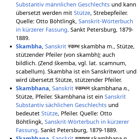
Substantiv
männlichen
Geschlechts
und kann
übersetzt werden mit
Stütze
, Strebepfeiler.
Quelle: Otto Böhtlingk,
Sanskrit-Wörterbuch
in kürzerer Fassung
. Sankt Petersburg, 1879-
1889.
Skambha
,
Sanskrit
स्कम्भ skambha m., Stütze,
stützender Pfeiler (von skambh); auch
bildlich. (Zend śkemba, vgl. lat. scamnum,
scabellum). Skambha ist ein Sanskritwort und
wird übersetzt Stütze, stützender Pfeiler.
Skambhana
,
Sanskrit
स्कम्भन skambhana
n.
,
Stütze, Pfeiler. Skambhana ist ein
Sanskrit
Substantiv
sächlichen
Geschlechts
und
bedeutet
Stütze
, Pfeiler. Quelle: Otto
Böhtlingk,
Sanskrit-Wörterbuch in kürzerer
Fassung
. Sankt Petersburg, 1879-1889.
Skambhana
,
Sanskrit
स्कम्भन skambhana n.,