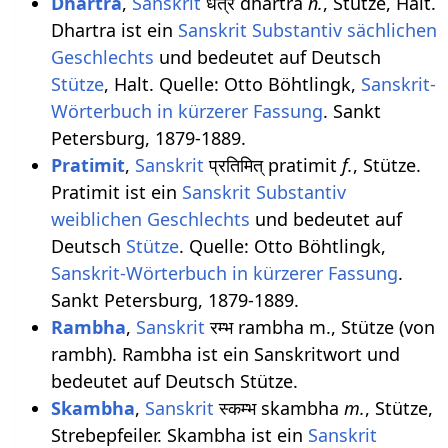
Dhartra
,
Sanskrit
धर्त्र dhartra
n.
, Stütze, Halt.
Dhartra ist ein
Sanskrit Substantiv
sächlichen
Geschlechts
und bedeutet auf Deutsch
Stütze
, Halt. Quelle: Otto Böhtlingk,
Sanskrit-
Wörterbuch in kürzerer Fassung
. Sankt
Petersburg, 1879-1889.
Pratimit
,
Sanskrit
प्रतिमित् pratimit
f.
, Stütze.
Pratimit ist ein
Sanskrit Substantiv
weiblichen
Geschlechts
und bedeutet auf
Deutsch
Stütze
. Quelle: Otto Böhtlingk,
Sanskrit-Wörterbuch in kürzerer Fassung
.
Sankt Petersburg, 1879-1889.
Rambha
,
Sanskrit
रम्भ rambha m., Stütze (von
rambh). Rambha ist ein Sanskritwort und
bedeutet auf Deutsch Stütze.
Skambha
,
Sanskrit
स्कम्भ skambha
m.
, Stütze,
Strebepfeiler. Skambha ist ein
Sanskrit