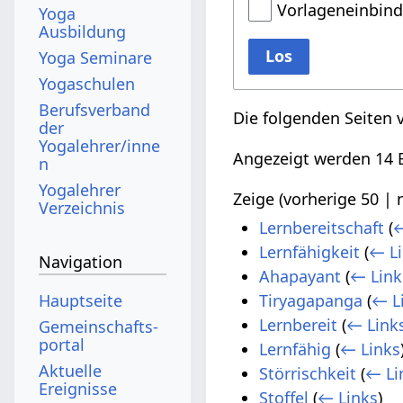
Vorlageneinbin
Yoga
Ausbildung
Los
Yoga Seminare
Yogaschulen
Berufsverband
Die folgenden Seiten 
der
Yogalehrer/inne
Angezeigt werden 14 E
n
Yogalehrer
Zeige (
vorherige 50
|
Verzeichnis
Lernbereitschaft
(
←
Lernfähigkeit
(
← L
Navigation
Ahapayant
(
← Link
Hauptseite
Tiryagapanga
(
← L
Lernbereit
(
← Link
Gemeinschafts­
portal
Lernfähig
(
← Links
Aktuelle
Störrischkeit
(
← Li
Ereignisse
Stoffel
(
← Links
)