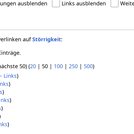
dungen ausblenden
Links ausblenden
Weit
verlinken auf
Störrigkeit
:
inträge.
nächste 50
) (
20
|
50
|
100
|
250
|
500
)
 Links
)
inks
)
s
)
inks
)
s
)
)
nks
)