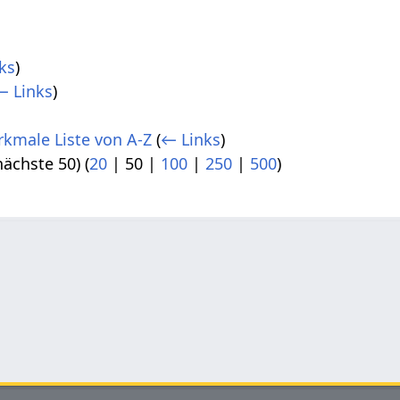
ks
)
← Links
)
rkmale Liste von A-Z
(
← Links
)
nächste 50
) (
20
|
50
|
100
|
250
|
500
)