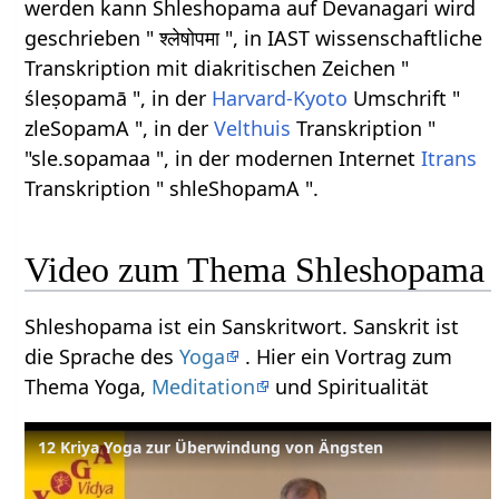
werden kann Shleshopama auf Devanagari wird
geschrieben " श्लेषोपमा ", in IAST wissenschaftliche
Transkription mit diakritischen Zeichen "
śleṣopamā ", in der
Harvard-Kyoto
Umschrift "
zleSopamA ", in der
Velthuis
Transkription "
"sle.sopamaa ", in der modernen Internet
Itrans
Transkription " shleShopamA ".
Video zum Thema Shleshopama
Shleshopama ist ein Sanskritwort. Sanskrit ist
die Sprache des
Yoga
. Hier ein Vortrag zum
Thema Yoga,
Meditation
und Spiritualität
12 Kriya Yoga zur Überwindung von Ängsten