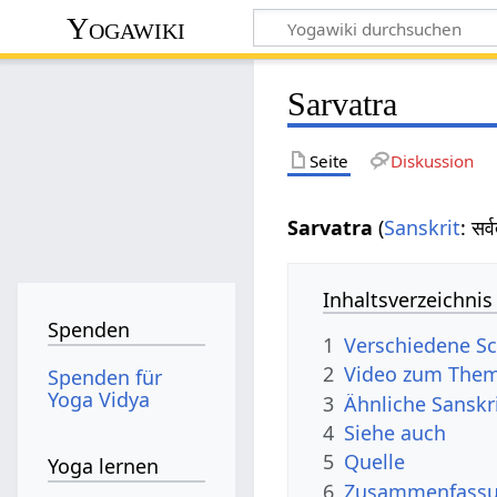
Yogawiki
Sarvatra
Seite
Diskussion
Sarvatra
(
Sanskrit
: सर
Inhaltsverzeichnis
Spenden
1
Verschiedene Sc
2
Video zum Them
Spenden für
Yoga Vidya
3
Ähnliche Sanskr
4
Siehe auch
5
Quelle
Yoga lernen
6
Zusammenfassun