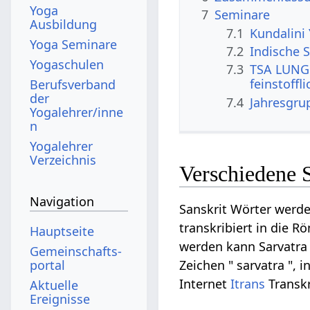
Yoga
7
Seminare
Ausbildung
7.1
Kundalini
Yoga Seminare
7.2
Indische S
Yogaschulen
7.3
TSA LUNG 
feinstoffl
Berufsverband
der
7.4
Jahresgru
Yogalehrer/inne
n
Yogalehrer
Verzeichnis
Verschiedene S
Navigation
Sanskrit Wörter werde
transkribiert in die R
Hauptseite
werden kann Sarvatra a
Gemeinschafts­
portal
Zeichen " sarvatra ", i
Internet
Itrans
Transkr
Aktuelle
Ereignisse