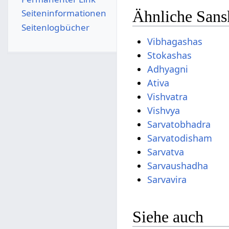
Seiten­­informationen
Ähnliche Sansk
Seitenlogbücher
Vibhagashas
Stokashas
Adhyagni
Ativa
Vishvatra
Vishvya
Sarvatobhadra
Sarvatodisham
Sarvatva
Sarvaushadha
Sarvavira
Siehe auch