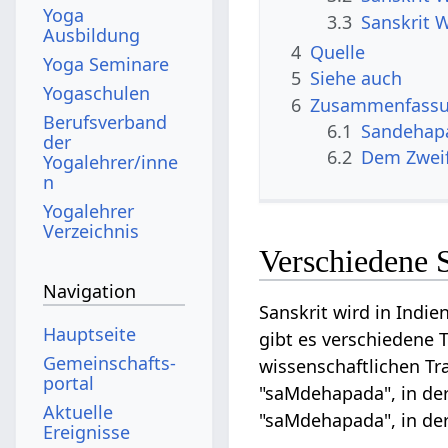
Yoga
3.3
Sanskrit 
Ausbildung
4
Quelle
Yoga Seminare
5
Siehe auch
Yogaschulen
6
Zusammenfassun
Berufsverband
6.1
Sandehap
der
6.2
Dem Zweif
Yogalehrer/inne
n
Yogalehrer
Verzeichnis
Verschiedene 
Navigation
Sanskrit wird in Indie
Hauptseite
gibt es verschiedene 
Gemeinschafts­
wissenschaftlichen Tr
portal
"saMdehapada", in de
Aktuelle
"saMdehapada", in de
Ereignisse