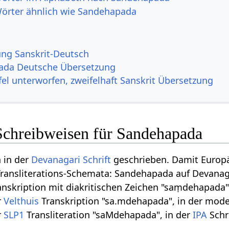
Wörter ähnlich wie Sandehapada
g Sanskrit-Deutsch
ada Deutsche Übersetzung
el unterworfen, zweifelhaft Sanskrit Übersetzung
Schreibweisen für Sandehapada
n in der
Devanagari
Schrift
geschrieben. Damit Europä
Transliterations-Schemata: Sandehapada auf Devanagar
anskription mit diakritischen Zeichen "saṃdehapada"
r
Velthuis
Transkription "sa.mdehapada", in der mod
r
SLP1
Transliteration "saMdehapada", in der
IPA
Schri