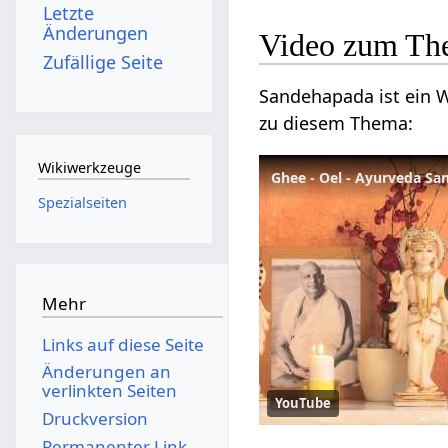
Letzte
Änderungen
Video zum Th
Zufällige Seite
Sandehapada ist ein W
zu diesem Thema:
Wikiwerkzeuge
Ghee - Oel - Ayurveda Sa
Spezialseiten
Mehr
Links auf diese Seite
Änderungen an
verlinkten Seiten
YouTube
Druckversion
Permanenter Link