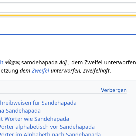
it
संदेहपद saṃdehapada
Adj.
, dem Zweifel unterworfen
setzung
dem
Zweifel
unterworfen, zweifelhaft
.
chreibweisen für Sandehapada
ma Sandehapada
it Wörter wie Sandehapada
Wörter alphabetisch vor Sandehapada
Wörter im Alphabeth nach Sandehapada