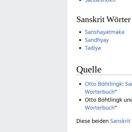
Sanskrit Wörte
Sanshayatmaka
Sandhyay
Tadiya
Quelle
Otto Böhtlingk
:
Sa
Wörterbuch
"
Otto Böhtlingk un
Wörterbuch
"
Diese beiden
Sanskrit