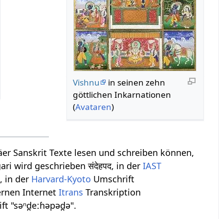
Vishnu
in seinen zehn
göttlichen Inkarnationen
(
Avataren
)
er Sanskrit Texte lesen und schreiben können,
i wird geschrieben संदेहपद, in der
IAST
, in der
Harvard-Kyoto
Umschrift
ernen Internet
Itrans
Transkription
ft "səⁿd̪eːɦəpəd̪ə".