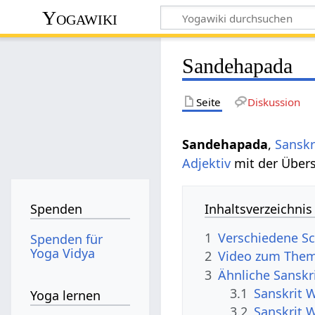
Yogawiki
Sandehapada
Seite
Diskussion
Sandehapada
,
Sanskr
Adjektiv
mit der Über
Inhaltsverzeichnis
Spenden
1
Verschiedene S
Spenden für
Yoga Vidya
2
Video zum The
3
Ähnliche Sanskr
3.1
Sanskrit 
Yoga lernen
3.2
Sanskrit 