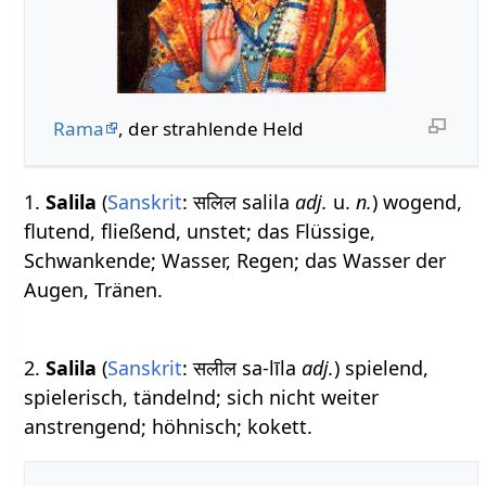
Rama
, der strahlende Held
1.
Salila
(
Sanskrit
: सलिल salila
adj.
u.
n.
) wogend,
flutend, fließend, unstet; das Flüssige,
Schwankende; Wasser, Regen; das Wasser der
Augen, Tränen.
2.
Salila
(
Sanskrit
: सलील sa-līla
adj.
) spielend,
spielerisch, tändelnd; sich nicht weiter
anstrengend; höhnisch; kokett.