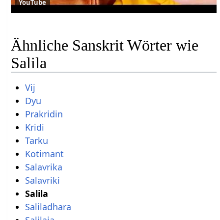
YouTube
Ähnliche Sanskrit Wörter wie
Salila
Vij
Dyu
Prakridin
Kridi
Tarku
Kotimant
Salavrika
Salavriki
Salila
Saliladhara
Salilaja