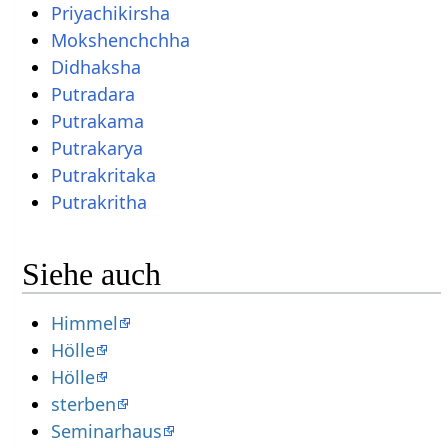
Priyachikirsha
Mokshenchchha
Didhaksha
Putradara
Putrakama
Putrakarya
Putrakritaka
Putrakritha
Siehe auch
Himmel
Hölle
Hölle
sterben
Seminarhaus