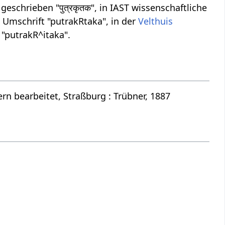
schrieben "पुत्रकृतक", in IAST wissenschaftliche
o
Umschrift "putrakRtaka", in der
Velthuis
 "putrakR^itaka".
n bearbeitet, Straßburg : Trübner, 1887