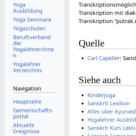
Yoga
Transkriptionsmöglich
Ausbildung
Transkription mit diak
Yoga Seminare
Transkription "putrak
Yogaschulen
Berufsverband
Quelle
der
Yogalehrer/inne
n
Carl Capeller
: Sans
Yogalehrer
Verzeichnis
Siehe auch
Navigation
Kinderjoga
Hauptseite
Sanskrit Lexikon
Gemeinschafts­
Alles über Ayurve
portal
Yogalehrer Ausbil
Aktuelle
Sanskrit Kurs Lekt
Ereignisse
Sanskrit Seminare