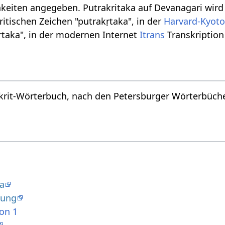
keiten angegeben. Putrakritaka auf Devanagari wird ge
ritischen Zeichen "putrakṛtaka", in der
Harvard-Kyot
.rtaka", in der modernen Internet
Itrans
Transkription
krit-Wörterbuch, nach den Petersburger Wörterbücher
da
dung
ion 1