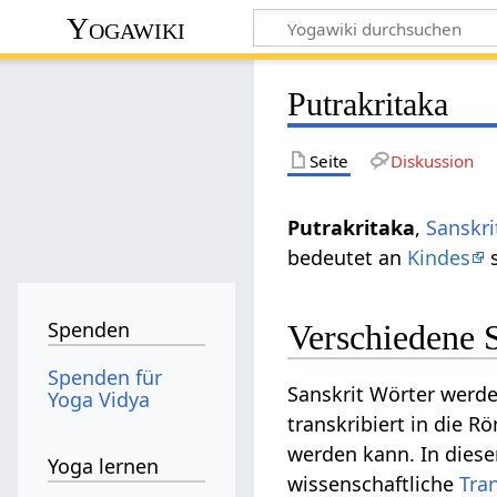
Yogawiki
Putrakritaka
Seite
Diskussion
Putrakritaka
,
Sanskri
bedeutet an
Kindes
s
Spenden
Verschiedene S
Spenden für
Sanskrit Wörter werde
Yoga Vidya
transkribiert in die R
werden kann. In diese
Yoga lernen
wissenschaftliche
Tra