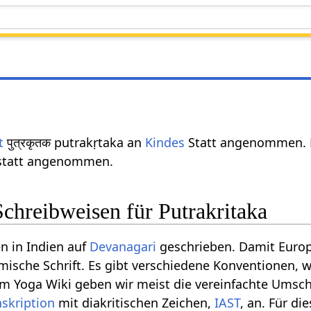
t
पुत्रकृतक putrakṛtaka an
Kindes
Statt angenommen. Pu
tatt angenommen.
chreibweisen für Putrakritaka
n in Indien auf
Devanagari
geschrieben. Damit Europ
ömische Schrift. Es gibt verschiedene Konventionen, w
m Yoga Wiki geben wir meist die vereinfachte Umschr
nskription
mit diakritischen Zeichen,
IAST
, an. Für d